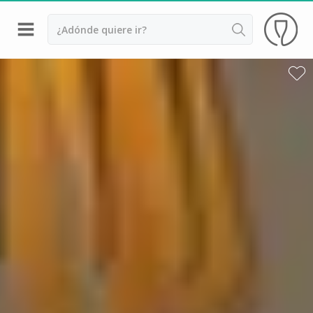
Volver
Bodegas y cata de vinos Alsacia
Bodegas y cata de vinos Beaujolais
Bodegas y cata de vinos Borgoña
Bodegas y cata de vinos Bordeaux
Destilerías y cata de calvados
Bodegas y cata de champagne
Bodegas y cata de vinos Jura
Bodegas y cata de vinos Languedoc Rosellón
Destilerias de ron Martinica