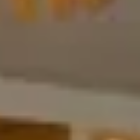
Bodegas y cata de vinos Provenza
Bodegas y cata de vinos Savoie
Bodegas y cata de vinos Sudoeste Francia
Bodegas y cata de vinos Valle del Loira
Bodegas y cata de vinos Valle del Ródano
Bodegas y cata de vinos Carcassonne
Bodegas y cata de vinos Dijon
Bodegas y cata de vinos Narbona
Bodegas y cata de vinos Nimes
Bodegas y cata de vinos Reims
Bodegas y cata de vinos Saint Emilion