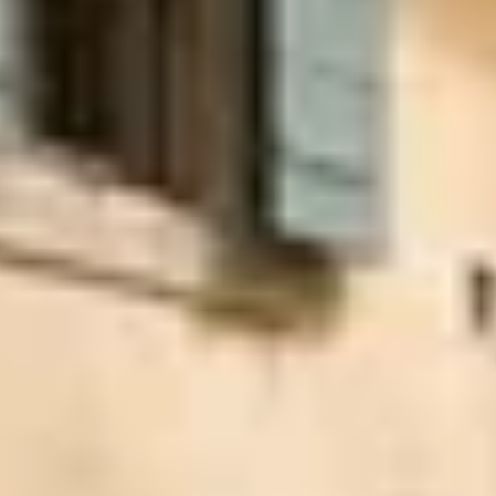
Bodegas y cata de vinos Provenza
Bodegas y cata de vinos Savoie
Bodegas y cata de vinos Sudoeste Francia
Bodegas y cata de vinos Valle del Loira
Bodegas y cata de vinos Valle del Ródano
Bodegas y cata de vinos Carcassonne
Bodegas y cata de vinos Dijon
Bodegas y cata de vinos Narbona
Bodegas y cata de vinos Nimes
Bodegas y cata de vinos Reims
Bodegas y cata de vinos Saint Emilion