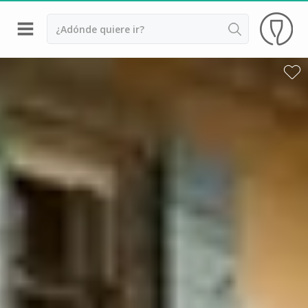
Volver
Bodegas y cata de vinos Alsacia
Bodegas y cata de vinos Beaujolais
Bodegas y cata de vinos Borgoña
Bodegas y cata de vinos Bordeaux
Destilerías y cata de calvados
Bodegas y cata de champagne
Bodegas y cata de vinos Jura
Bodegas y cata de vinos Languedoc Rosellón
Destilerias de ron Martinica