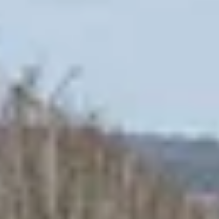
Bodegas y cata de vinos Provenza
Bodegas y cata de vinos Savoie
Bodegas y cata de vinos Sudoeste Francia
Bodegas y cata de vinos Valle del Loira
Bodegas y cata de vinos Valle del Ródano
Bodegas y cata de vinos Carcassonne
Bodegas y cata de vinos Dijon
Bodegas y cata de vinos Narbona
Bodegas y cata de vinos Nimes
Bodegas y cata de vinos Reims
Bodegas y cata de vinos Saint Emilion