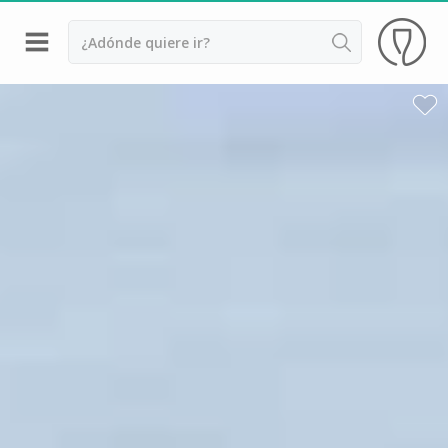
Volver
Bodegas y cata de vinos Alsacia
Bodegas y cata de vinos Beaujolais
Bodegas y cata de vinos Borgoña
Bodegas y cata de vinos Bordeaux
Destilerías y cata de calvados
Bodegas y cata de champagne
Bodegas y cata de vinos Jura
Bodegas y cata de vinos Languedoc Rosellón
Destilerias de ron Martinica