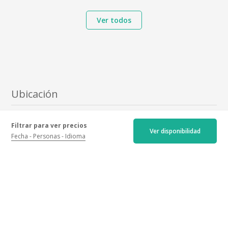
Ver todos
Ubicación
Domaine Les Astrelles, 10 rue des Cheminots, 21220 Gevrey-
Filtrar para ver precios
Chambertin
Ver disponibilidad
Ver mi itinerario
Fecha
Personas
Idioma