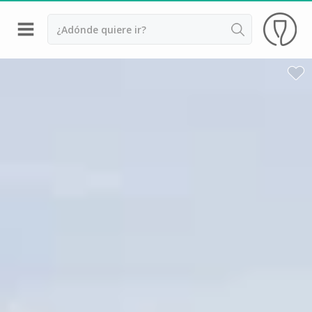
Volver
Bodegas y cata de vinos Alsacia
Bodegas y cata de vinos Beaujolais
Bodegas y cata de vinos Borgoña
Bodegas y cata de vinos Bordeaux
Destilerías y cata de calvados
Bodegas y cata de champagne
Bodegas y cata de vinos Jura
Bodegas y cata de vinos Languedoc Rosellón
Destilerias de ron Martinica