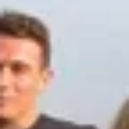
Bodegas y cata de vinos Provenza
Bodegas y cata de vinos Savoie
Bodegas y cata de vinos Sudoeste Francia
Bodegas y cata de vinos Valle del Loira
Bodegas y cata de vinos Valle del Ródano
Bodegas y cata de vinos Carcassonne
Bodegas y cata de vinos Dijon
Bodegas y cata de vinos Narbona
Bodegas y cata de vinos Nimes
Bodegas y cata de vinos Reims
Bodegas y cata de vinos Saint Emilion