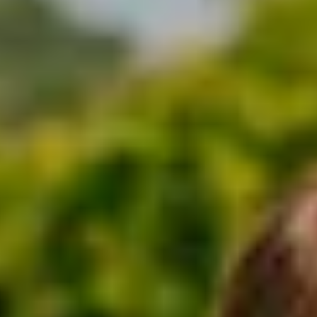
Bodegas y cata de vinos Provenza
Bodegas y cata de vinos Savoie
Bodegas y cata de vinos Sudoeste Francia
Bodegas y cata de vinos Valle del Loira
Bodegas y cata de vinos Valle del Ródano
Bodegas y cata de vinos Carcassonne
Bodegas y cata de vinos Dijon
Bodegas y cata de vinos Narbona
Bodegas y cata de vinos Nimes
Bodegas y cata de vinos Reims
Bodegas y cata de vinos Saint Emilion