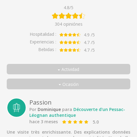
4.8/5
304 opiniónes
Hospitalidad :
4.9
/5
Experiencias :
4.7
/5
Bebidas :
4.7
/5
Actividad
Todos
Ocasión
Descubrir un auténtico Pessac-Léognan
Todos
Cata comentada de vinos de Pessac-Léognan
Pareja
Passion
Por
Dominique
para
Découverte d'un Pessac-
Entre amigos
Léognan authentique
Con la familia
hace 3 meses
5.0
Sólo
Une visite très enrichissante. Des explications données