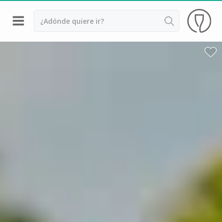
Volver
Bodegas y cata de vinos Alsacia
Bodegas y cata de vinos Beaujolais
Bodegas y cata de vinos Borgoña
Bodegas y cata de vinos Bordeaux
Destilerías y cata de calvados
Bodegas y cata de champagne
Bodegas y cata de vinos Jura
Bodegas y cata de vinos Languedoc Rosellón
Destilerias de ron Martinica