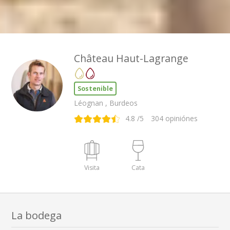
Château Haut-Lagrange
Sostenible
Léognan , Burdeos
4.8
/5
304
opiniónes
Visita
Cata
La bodega