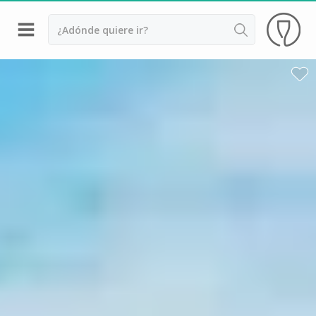
Volver
Bodegas y cata de vinos Alsacia
Bodegas y cata de vinos Beaujolais
Bodegas y cata de vinos Borgoña
Bodegas y cata de vinos Bordeaux
Destilerías y cata de calvados
Bodegas y cata de champagne
Bodegas y cata de vinos Jura
Bodegas y cata de vinos Languedoc Rosellón
Destilerias de ron Martinica