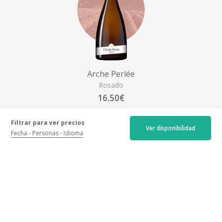
Arche Perlée
Rosado
16.50€
+ más información
Filtrar para ver precios
Ver disponibilidad
Fecha
Personas
Idioma
Ubicación
Château d'Arche, Grand Cru Classé, Lieu-dit Arche, 33210
Sauternes