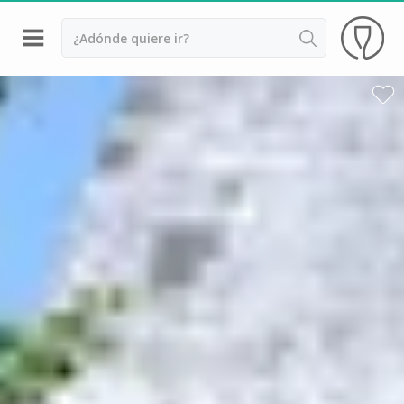
Volver
Bodegas y cata de vinos Alsacia
Bodegas y cata de vinos Beaujolais
Bodegas y cata de vinos Borgoña
Bodegas y cata de vinos Bordeaux
Destilerías y cata de calvados
Bodegas y cata de champagne
Bodegas y cata de vinos Jura
Bodegas y cata de vinos Languedoc Rosellón
Destilerias de ron Martinica