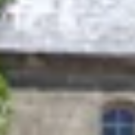
Bodegas y cata de vinos Provenza
Bodegas y cata de vinos Savoie
Bodegas y cata de vinos Sudoeste Francia
Bodegas y cata de vinos Valle del Loira
Bodegas y cata de vinos Valle del Ródano
Bodegas y cata de vinos Carcassonne
Bodegas y cata de vinos Dijon
Bodegas y cata de vinos Narbona
Bodegas y cata de vinos Nimes
Bodegas y cata de vinos Reims
Bodegas y cata de vinos Saint Emilion