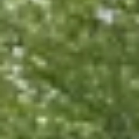
Bodegas y cata de vinos Provenza
Bodegas y cata de vinos Savoie
Bodegas y cata de vinos Sudoeste Francia
Bodegas y cata de vinos Valle del Loira
Bodegas y cata de vinos Valle del Ródano
Bodegas y cata de vinos Carcassonne
Bodegas y cata de vinos Dijon
Bodegas y cata de vinos Narbona
Bodegas y cata de vinos Nimes
Bodegas y cata de vinos Reims
Bodegas y cata de vinos Saint Emilion