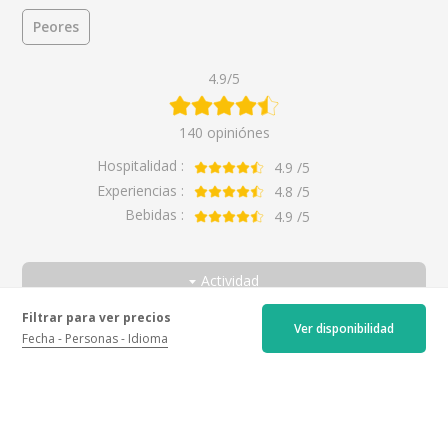
Peores
4.9/5
140 opiniónes
Hospitalidad :
4.9
/5
Experiencias :
4.8
/5
Bebidas :
4.9
/5
Actividad
Todos
Filtrar para ver precios
Ocasión
Ver disponibilidad
Fecha
Personas
Idioma
Visita a una bodega y cata de vinos de Sancerre
Todos
Descubrir los vinos de Sancerre
Pareja
Great wine
Por
Sofie
para
Découverte des vins de Sancerre
Entre amigos
hace 12 dias
5.0
Con la familia