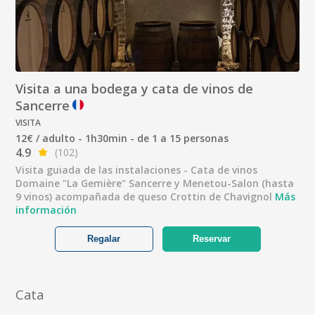
Visita a una bodega y cata de vinos de
Sancerre
VISITA
12€ / adulto - 1h30min - de 1 a 15 personas
4.9
(102)
Visita guiada de las instalaciones - Cata de vinos
Domaine "La Gemière" Sancerre y Menetou-Salon (hasta
9 vinos) acompañada de queso Crottin de Chavignol
Más
información
Regalar
Reservar
Cata