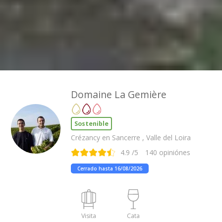
Domaine La Gemière
Sostenible
Crézancy en Sancerre , Valle del Loira
4.9
/5
140
opiniónes
Cerrado hasta 16/08/2026
Visita
Cata