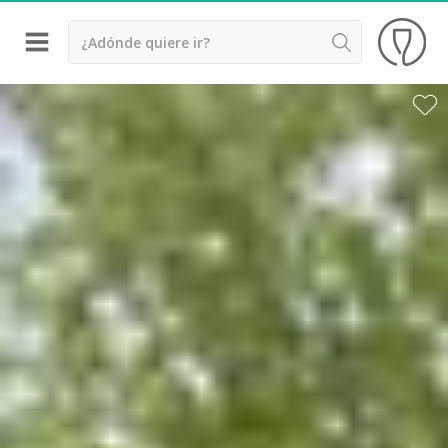
Volver
Bodegas y cata de vinos Alsacia
Bodegas y cata de vinos Beaujolais
Bodegas y cata de vinos Borgoña
Bodegas y cata de vinos Bordeaux
Destilerías y cata de calvados
Bodegas y cata de champagne
Bodegas y cata de vinos Jura
Bodegas y cata de vinos Languedoc Rosellón
Destilerias de ron Martinica