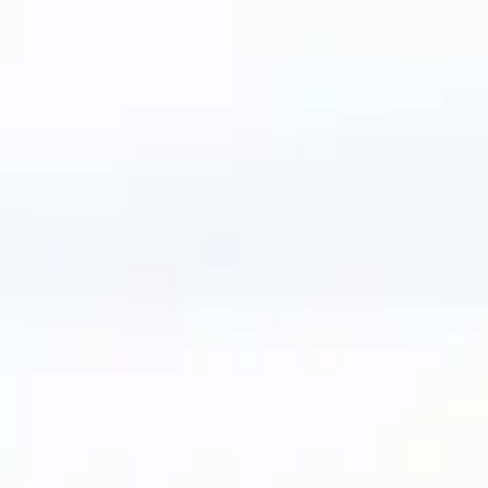
Bodegas y cata de vinos Provenza
Bodegas y cata de vinos Savoie
Bodegas y cata de vinos Sudoeste Francia
Bodegas y cata de vinos Valle del Loira
Bodegas y cata de vinos Valle del Ródano
Bodegas y cata de vinos Carcassonne
Bodegas y cata de vinos Dijon
Bodegas y cata de vinos Narbona
Bodegas y cata de vinos Nimes
Bodegas y cata de vinos Reims
Bodegas y cata de vinos Saint Emilion