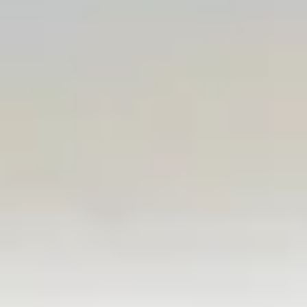
Bodegas y cata de vinos Provenza
Bodegas y cata de vinos Savoie
Bodegas y cata de vinos Sudoeste Francia
Bodegas y cata de vinos Valle del Loira
Bodegas y cata de vinos Valle del Ródano
Bodegas y cata de vinos Carcassonne
Bodegas y cata de vinos Dijon
Bodegas y cata de vinos Narbona
Bodegas y cata de vinos Nimes
Bodegas y cata de vinos Reims
Bodegas y cata de vinos Saint Emilion