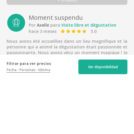
Visita autoguiada y degustación
Todos
Pareja
Moment suspendu
Por
Axelle
para
Visite libre et dégustation
Entre amigos
hace 3 meses
5.0
Con la familia
Nous avons été accueillies dans un lieu magnifique et la
Sólo
personne qui a animé la dégustation était passionnée et
passionnante. Nous avons vécu un moment magique ! Je
Viajeros de negocios
recommande !
Filtrar para ver precios
Ver disponibilidad
Fecha
Personas
Idioma
Super dégustation à Vougeot !
Por
Julie
para
Visite libre et dégustation
hace un año
5.0
Dégustation privative superbement animée et
commentée, ce qui était très appréciable.
Parfait
Por
Frédéric
para
Visite libre et dégustation
hace un año
5.0