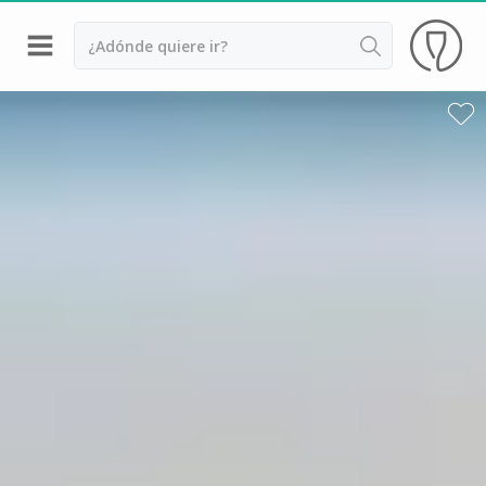
Volver
Bodegas y cata de vinos Alsacia
Bodegas y cata de vinos Beaujolais
Bodegas y cata de vinos Borgoña
Bodegas y cata de vinos Bordeaux
Destilerías y cata de calvados
Bodegas y cata de champagne
Bodegas y cata de vinos Jura
Bodegas y cata de vinos Languedoc Rosellón
Destilerias de ron Martinica