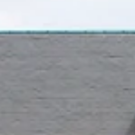
Bodegas y cata de vinos Provenza
Bodegas y cata de vinos Savoie
Bodegas y cata de vinos Sudoeste Francia
Bodegas y cata de vinos Valle del Loira
Bodegas y cata de vinos Valle del Ródano
Bodegas y cata de vinos Carcassonne
Bodegas y cata de vinos Dijon
Bodegas y cata de vinos Narbona
Bodegas y cata de vinos Nimes
Bodegas y cata de vinos Reims
Bodegas y cata de vinos Saint Emilion