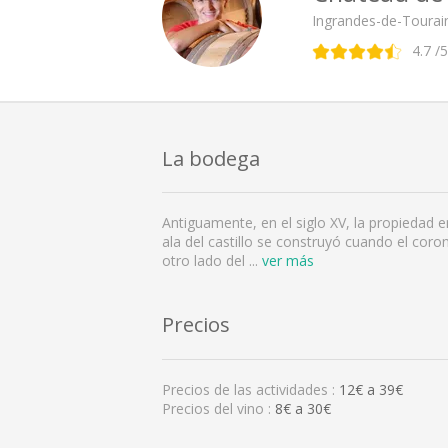
Ingrandes-de-Touraine
4.7
/5
La bodega
Antiguamente, en el siglo XV, la propiedad er
ala del castillo se construyó cuando el coron
otro lado del
...
ver más
Precios
Precios de las actividades :
12
€ a
39
€
Precios del vino :
8€ a 30€