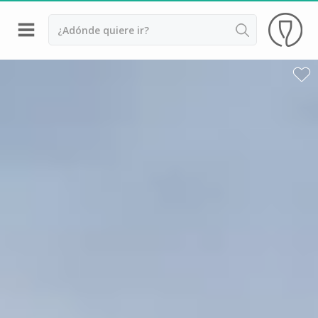
Volver
Bodegas y cata de vinos Alsacia
Bodegas y cata de vinos Beaujolais
Bodegas y cata de vinos Borgoña
Bodegas y cata de vinos Bordeaux
Destilerías y cata de calvados
Bodegas y cata de champagne
Bodegas y cata de vinos Jura
Bodegas y cata de vinos Languedoc Rosellón
Destilerias de ron Martinica