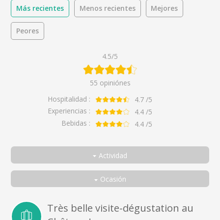
Más recientes
Menos recientes
Mejores
Peores
4.5/5
55 opiniónes
Hospitalidad :
4.7
/5
Experiencias :
4.4
/5
Bebidas :
4.4
/5
Actividad
Todos
Ocasión
Patrimonio y experiencia del terruño
Todos
Pareja
Très belle visite-dégustation au