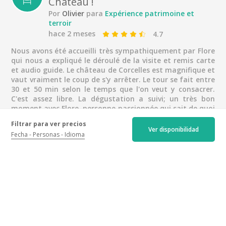
Château !
Entre amigos
Por
Olivier
para
Expérience patrimoine et
Con la familia
terroir
hace 2 meses
4.7
Sólo
Nous avons été accueilli très sympathiquement par Flore
Viajeros de negocios
qui nous a expliqué le déroulé de la visite et remis carte
et audio guide. Le château de Corcelles est magnifique et
vaut vraiment le coup de s'y arrêter. Le tour se fait entre
30 et 50 min selon le temps que l'on veut y consacrer.
C'est assez libre. La dégustation a suivi; un très bon
moment avec Flore, personne passionnée qui sait de quoi
elle parle et qui nous a mis à l'aise avec nos goûts. Nous
Filtrar para ver precios
garderons donc un excellent souvenir de cette visite et
Ver disponibilidad
Fecha
Personas
Idioma
ne pouvons que recommander.
Très bon accueil
Por
Arnaud
para
Expérience patrimoine et
terroir
hace 7 meses
4.7
Je recommande la visite du château, très intéressante,
l’accueil charmant des personnes ainsi qu’une