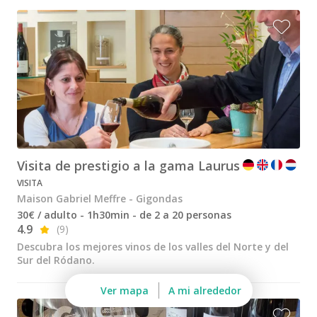
Bodegas y cata de vinos Provenza
Bodegas y cata de vinos Savoie
Bodegas y cata de vinos Sudoeste Francia
Bodegas y cata de vinos Valle del Loira
Bodegas y cata de vinos Valle del Ródano
Bodegas y cata de vinos Carcassonne
Visita de prestigio a la gama Laurus
Bodegas y cata de vinos Dijon
VISITA
Bodegas y cata de vinos Narbona
Maison Gabriel Meffre - Gigondas
30€ / adulto - 1h30min - de 2 a 20 personas
Bodegas y cata de vinos Nimes
4.9
(9)
Descubra los mejores vinos de los valles del Norte y del
Bodegas y cata de vinos Reims
Sur del Ródano.
Bodegas y cata de vinos Saint Emilion
Ver mapa
A mi alrededor