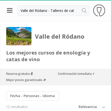
Volver
Bodegas y cata de vinos Alsacia
Valle del Ródano
Bodegas y cata de vinos Beaujolais
Bodegas y cata de vinos Borgoña
Los mejores cursos de enología y
Bodegas y cata de vinos Bordeaux
catas de vino
Destilerías y cata de calvados
Reserva gratuita ✌️
Confirmación inmediata ⚡️
Bodegas y cata de champagne
Mejor precio garantizado 🎉
Bodegas y cata de vinos Jura
Bodegas y cata de vinos Languedoc Rosellón
Fecha
Personas
Idioma
Destilerias de ron Martinica
12 resultados