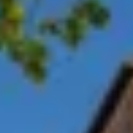
Champagnehuizen & champagne proeverij
Wijnproeverij & wijnhuizen Corsica
Wijnproeverij & wijnhuizen Elzas
Wijnproeverij & wijnhuizen Jura
Wijnproeverij & wijnhuizen Languedoc Roussillon
Wijnproeverij & wijnhuizen Loire
Rum proeverij Martinique
Wijnproeverij & wijnhuizen Poitou Charentes
Wijnproeverij & wijnhuizen Provence
Wijnproeverij & wijnhuizen Savoie
Wijnproeverij & wijnhuizen Rhone
Wijnproeverij & wijnhuizen Zuidwest Frankrijk