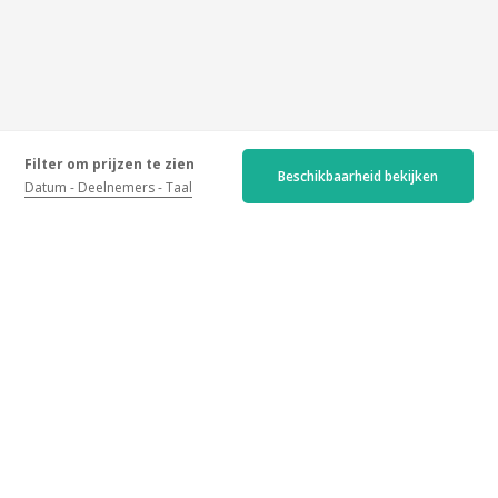
Filter om prijzen te zien
Beschikbaarheid bekijken
Datum
Deelnemers
Taal
Gegarandeerde beoordelingen
Recent
Ouder
Hoogste score
Laagste score
4.7/5
103 beoordelingen