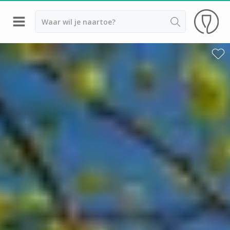
Terug
Wijnproeverij & wijnhuizen Beaune
Wijnproeverij & wijnhuizen Chablis
Wijnproeverij & wijnhuizen Dijon
Armand Heitz
Champy
Château de Chamilly
Château de Chamirey
Château de Marsannay
Château de Meursault