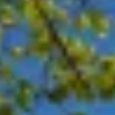
Château de Pommard
Château de Saint Aubin
Cité des vins Beaune
Domaine Besancenot
Domaine Borgnat
Domaine Chanson
Domaine de Montmain
Veuve Ambal
Wijnproeverij & wijnhuizen Beaujolais
Wijnproeverij & wijnhuizen Bordeaux
Wijnproeverij & wijnhuizen Bourgogne
Calvados proeverij