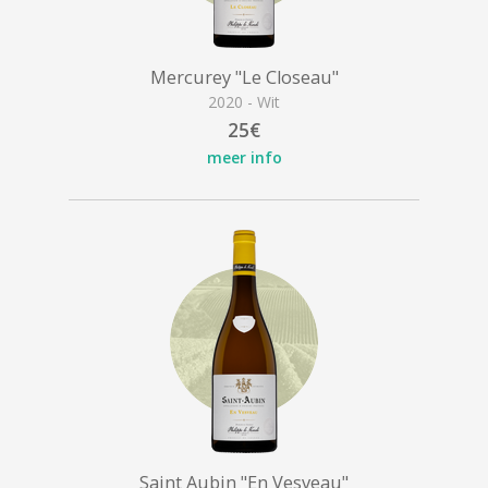
Mercurey "Le Closeau"
2020 - Wit
25€
meer info
Saint Aubin "En Vesveau"