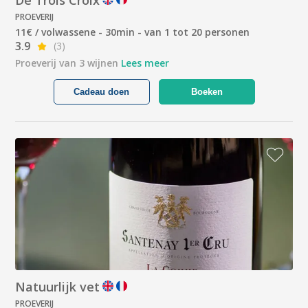
De Trois Croix
PROEVERIJ
11€ / volwassene - 30min - van 1 tot 20 personen
3.9
(3)
Proeverij van 3 wijnen
Lees meer
Cadeau doen
Boeken
Natuurlijk vet
PROEVERIJ