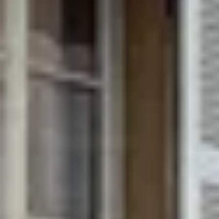
Château de Pommard
Château de Saint Aubin
Cité des vins Beaune
Domaine Besancenot
Domaine Borgnat
Domaine Chanson
Domaine de Montmain
Veuve Ambal
Wijnproeverij & wijnhuizen Beaujolais
Wijnproeverij & wijnhuizen Bordeaux
Wijnproeverij & wijnhuizen Bourgogne
Calvados proeverij