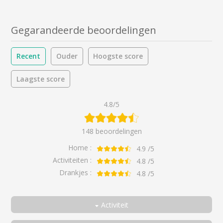
Gegarandeerde beoordelingen
Recent
Ouder
Hoogste score
Laagste score
4.8/5
148 beoordelingen
Home :
4.9
/5
Activiteiten :
4.8
/5
Drankjes :
4.8
/5
Activiteit
Allemaal