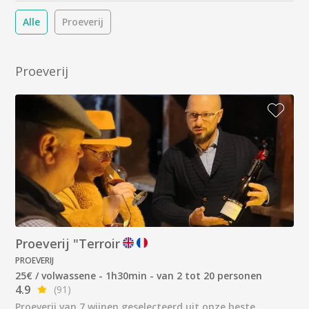
Alle
Proeverij
Proeverij
Proeverij "Terroir
PROEVERIJ
25€ / volwassene - 1h30min - van 2 tot 20 personen
4.9
(91)
Proeverij van 7 wijnen geselecteerd uit onze beste