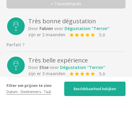
Tweedehands
Proeverij "Terroir
Allemaal
Een koppel
Très bonne dégustation
Door
Fabien
voor
Dégustation "Terroir"
Met vrienden
zijn er 2 maanden
5.0
Met familie
Parfait ?
Alleen
Zakenreiziger
Très belle expérience
Door
Elise
voor
Dégustation "Terroir"
zijn er 3 maanden
5.0
Voici un lieu incontournable via une famille passionnée
Filter om prijzen te zien
qui. Vous accueille avec bienvenu et professionnalisme !
Beschikbaarheid bekijken
Datum
Deelnemers
Taal
À faire absolument
Dégustation découverte
Door
Alain
voor
Dégustation "Terroir"
zijn er 3 maanden
5.0