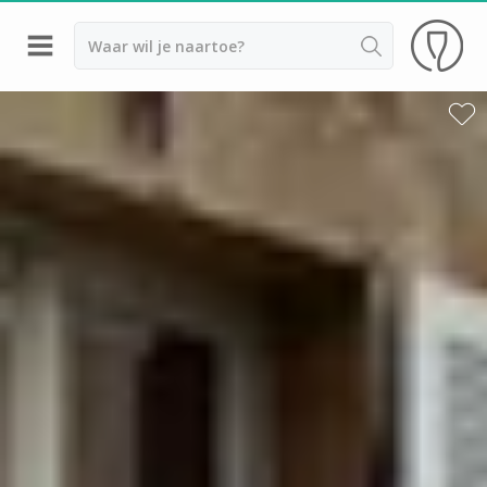
Terug
Wijnproeverij & wijnhuizen Beaune
Wijnproeverij & wijnhuizen Chablis
Wijnproeverij & wijnhuizen Dijon
Armand Heitz
Champy
Château de Chamilly
Château de Chamirey
Château de Marsannay
Château de Meursault