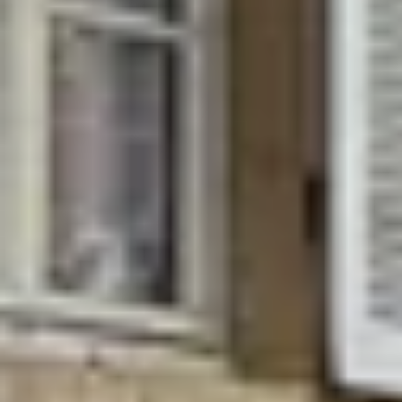
Champagnehuizen & champagne proeverij
Wijnproeverij & wijnhuizen Corsica
Wijnproeverij & wijnhuizen Elzas
Wijnproeverij & wijnhuizen Jura
Wijnproeverij & wijnhuizen Languedoc Roussillon
Wijnproeverij & wijnhuizen Loire
Rum proeverij Martinique
Wijnproeverij & wijnhuizen Poitou Charentes
Wijnproeverij & wijnhuizen Provence
Wijnproeverij & wijnhuizen Savoie
Wijnproeverij & wijnhuizen Rhone
Wijnproeverij & wijnhuizen Zuidwest Frankrijk