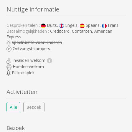
Nuttige informatie
Gesproken talen :
Duits,
Engels,
Spaans,
Frans
Betaalmogelijkheden :
Creditcard, Contanten, American
Express
Speelruimte voor kinderen
Ontvangst campers
Invaliden welkom
i
Honden welkom
Picknickplek
Activiteiten
Alle
Bezoek
Bezoek