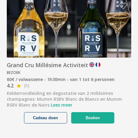
Grand Cru Millésime Activiteit
BEZOEK
60€ / volwassene - 1h30min - van 1 tot 6 personen
4.2
(5)
Kelderrondleiding en degustatie van 2 millésimes
champagnes: Mumm RSRV Blanc de Blancs en Mumm
RSRV Blanc de Noirs
Lees meer
Cadeau doen
Boeken