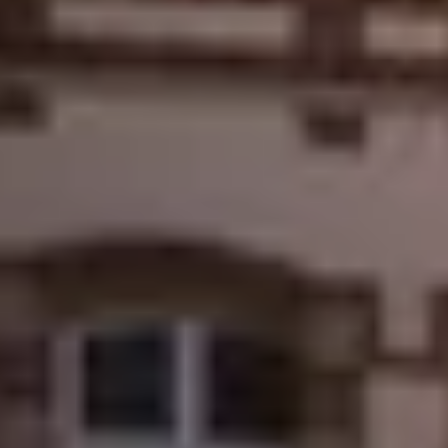
Champagnehuizen & champagne proeverij
Wijnproeverij & wijnhuizen Corsica
Wijnproeverij & wijnhuizen Elzas
Wijnproeverij & wijnhuizen Jura
Wijnproeverij & wijnhuizen Languedoc Roussillon
Wijnproeverij & wijnhuizen Loire
Rum proeverij Martinique
Wijnproeverij & wijnhuizen Poitou Charentes
Wijnproeverij & wijnhuizen Provence
Wijnproeverij & wijnhuizen Savoie
Wijnproeverij & wijnhuizen Rhone
Wijnproeverij & wijnhuizen Zuidwest Frankrijk