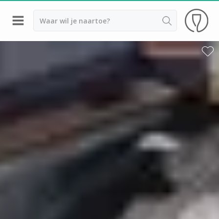
Terug
Champagnehuizen Epernay
Champagnehuizen Hautvillers
Champagnehuizen Reims
Champagnehuizen Troyes
Champagnehuizen Verzenay
Champagne Ayala
Champagne Canard Duchêne
Champagne Devaux
Champagne Lanson