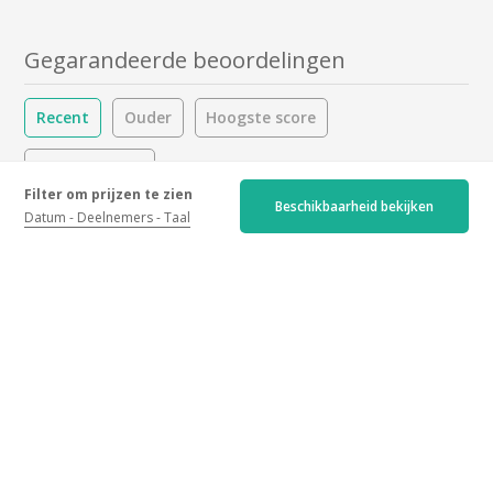
Gegarandeerde beoordelingen
Recent
Ouder
Hoogste score
Laagste score
Filter om prijzen te zien
Beschikbaarheid bekijken
Datum
Deelnemers
Taal
4.7/5
448 beoordelingen
Home :
4.8
/5
Activiteiten :
4.6
/5
Drankjes :
4.7
/5
Activiteit
Allemaal