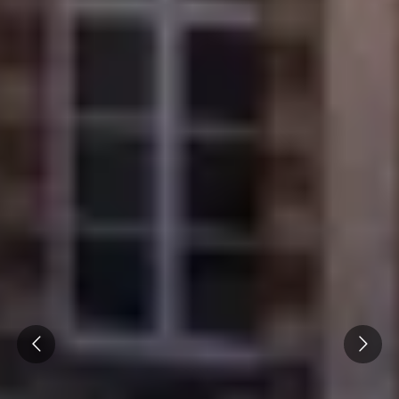
Overnachten Wijngaard Champagne
Overnachten Wijngaard Epernay
Alle overnachtingen op een wijngaard
Prev
Next