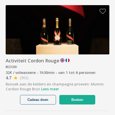
Activiteit Cordon Rouge
BEZOEK
32€ / volwassene - 1h30min - van 1 tot 6 personen
4.7
(302)
Bezoek aan de kelders en champagne proeven: Mumm
Cordon Rouge Brut
Lees meer
Cadeau doen
Boeken