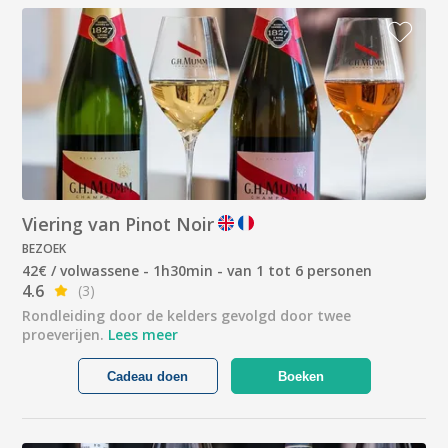
Viering van Pinot Noir
BEZOEK
42€ / volwassene - 1h30min - van 1 tot 6 personen
4.6
(3)
Rondleiding door de kelders gevolgd door twee
proeverijen.
Lees meer
Cadeau doen
Boeken