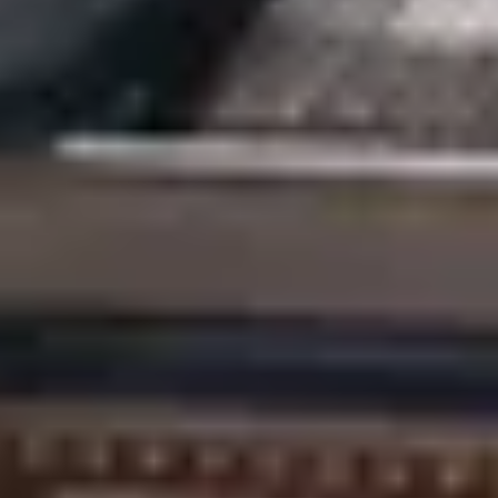
Champagne Mercier
Champagne Moët et Chandon
Champagne Mumm
Champagne Nicolas Feuillatte
Champagne Pommery
Champagne Taittinger
Champagne Veuve Clicquot
Pressoria
Wijnproeverij & wijnhuizen Beaujolais
Wijnproeverij & wijnhuizen Bordeaux
Wijnproeverij & wijnhuizen Bourgogne
Calvados proeverij