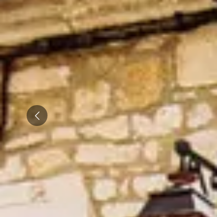
Overnachten Wijngaard Bourgogne
Alle overnachtingen op een wijngaard
Prev