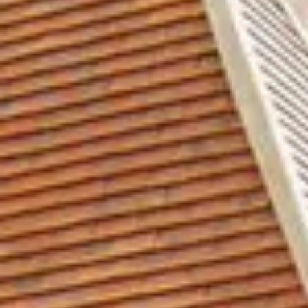
Château de Pommard
Château de Saint Aubin
Cité des vins Beaune
Domaine Besancenot
Domaine Borgnat
Domaine Chanson
Domaine de Montmain
Veuve Ambal
Wijnproeverij & wijnhuizen Beaujolais
Wijnproeverij & wijnhuizen Bordeaux
Wijnproeverij & wijnhuizen Bourgogne
Calvados proeverij