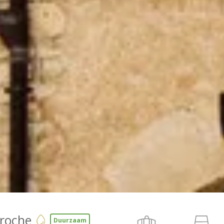
roche
Duurzaam