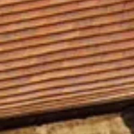
Champagnehuizen & champagne proeverij
Wijnproeverij & wijnhuizen Corsica
Wijnproeverij & wijnhuizen Elzas
Wijnproeverij & wijnhuizen Jura
Wijnproeverij & wijnhuizen Languedoc Roussillon
Wijnproeverij & wijnhuizen Loire
Rum proeverij Martinique
Wijnproeverij & wijnhuizen Poitou Charentes
Wijnproeverij & wijnhuizen Provence
Wijnproeverij & wijnhuizen Savoie
Wijnproeverij & wijnhuizen Rhone
Wijnproeverij & wijnhuizen Zuidwest Frankrijk