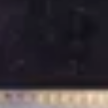
Champagnehuizen & champagne proeverij
Wijnproeverij & wijnhuizen Corsica
Wijnproeverij & wijnhuizen Elzas
Wijnproeverij & wijnhuizen Jura
Wijnproeverij & wijnhuizen Languedoc Roussillon
Wijnproeverij & wijnhuizen Loire
Rum proeverij Martinique
Wijnproeverij & wijnhuizen Poitou Charentes
Wijnproeverij & wijnhuizen Provence
Wijnproeverij & wijnhuizen Savoie
Wijnproeverij & wijnhuizen Rhone
Wijnproeverij & wijnhuizen Zuidwest Frankrijk