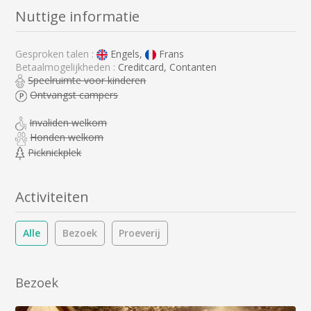
Nuttige informatie
Gesproken talen :
Engels,
Frans
Betaalmogelijkheden :
Creditcard, Contanten
Speelruimte voor kinderen
Ontvangst campers
Invaliden welkom
Honden welkom
Picknickplek
Activiteiten
Alle
Bezoek
Proeverij
Bezoek