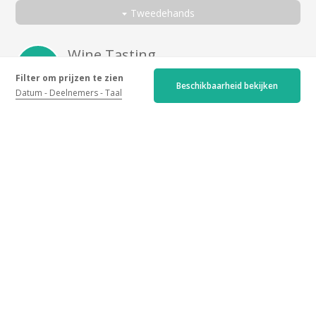
Allemaal
Tweedehands
Geheimen van Bourgondische wijnen
Allemaal
Ontdekkings Proeverij
Een koppel
Wine Tasting
Door
Greg
voor
Discovery Tasting
Met vrienden
Filter om prijzen te zien
Beschikbaarheid bekijken
zijn er 29 dagen
5.0
Datum
Deelnemers
Taal
Met familie
A very enjoyable wine tasting experience. Our host was
Alleen
excellent. Thank you.
Zakenreiziger
Fantastic Explanation of
Appellation Chardonnay Making in
Chassagne Miontrachet
Door
Sandy
voor
Secrets des vins de
Bourgogne
zijn er een maand
5.0
Our tour conducted by Esther was absolutely fabulous.
Her detail on the wine making and the appellation
controls in Chassagne Montrachet was excellently
communicated down to every detail. Coming from