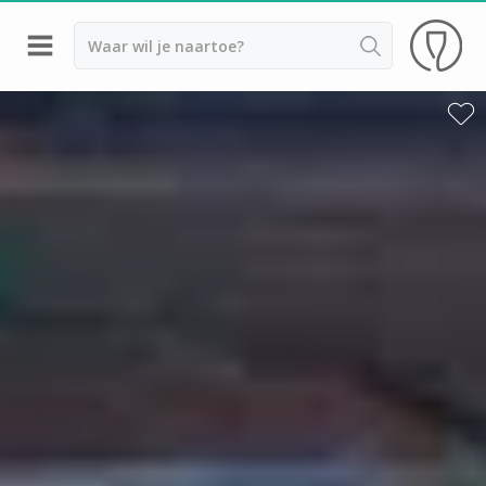
Terug
Wijnproeverij & wijnhuizen Beaune
Wijnproeverij & wijnhuizen Chablis
Wijnproeverij & wijnhuizen Dijon
Armand Heitz
Champy
Château de Chamilly
Château de Chamirey
Château de Marsannay
Château de Meursault