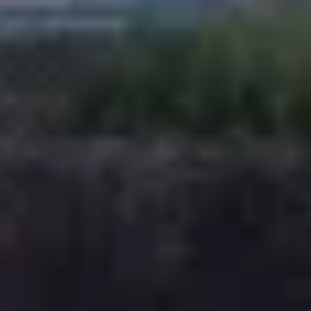
Château de Pommard
Château de Saint Aubin
Cité des vins Beaune
Domaine Besancenot
Domaine Borgnat
Domaine Chanson
Domaine de Montmain
Veuve Ambal
Wijnproeverij & wijnhuizen Beaujolais
Wijnproeverij & wijnhuizen Bordeaux
Wijnproeverij & wijnhuizen Bourgogne
Calvados proeverij