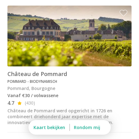
Château de Pommard
Château de Saint Aubin
Cité des vins Beaune
Domaine Besancenot
Domaine Borgnat
Domaine Chanson
Château de Pommard
Domaine de Montmain
POMMARD - BIODYNAMISCH
Veuve Ambal
Pommard, Bourgogne
Vanaf €30 / volwassene
Wijnproeverij & wijnhuizen Beaujolais
4.7
(430)
Wijnproeverij & wijnhuizen Bordeaux
Château de Pommard werd opgericht in 1726 en
combineert driehonderd jaar expertise met de
Wijnproeverij & wijnhuizen Bourgogne
innovatieve visie van de familie Carabello-Baum.
Kaart bekijken
Rondom mij
Calvados proeverij