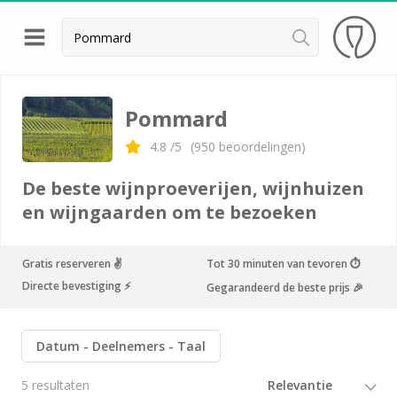
Terug
Wijnproeverij & wijnhuizen Beaune
Pommard
Wijnproeverij & wijnhuizen Chablis
4.8
/5
(
950
beoordelingen)
Wijnproeverij & wijnhuizen Dijon
De beste wijnproeverijen, wijnhuizen
Armand Heitz
en wijngaarden om te bezoeken
Champy
Gratis reserveren ✌️
Tot 30 minuten van tevoren ⏱
Château de Chamilly
Directe bevestiging ⚡️
Gegarandeerd de beste prijs 🎉
Château de Chamirey
Château de Marsannay
Datum
Deelnemers
Taal
Château de Meursault
5 resultaten