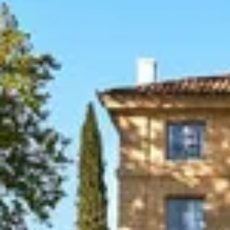
Weingüter & Weinprobe Burgund
Champagnerhäuser & Verkostungen Champagner
Weingüter & Weinprobe Corse
Destillerien & Weinkeller Cognac
Destillerien & Weinkeller Calvados
Weingüter & Weinprobe Elsass
Weingüter & Weinprobe Jura
Weingüter & Weinprobe Languedoc Roussillon
Rumbrennereien & Destillerien Martinique
Destillerien & Weinkeller Poitou Charentes
Weingüter & Weinprobe Provence
Weingüter & Weinprobe Savoie