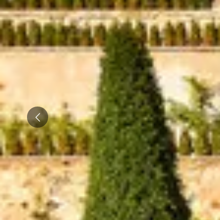
Champagne Taittinger
Champagne Veuve Clicquot
Pressoria
Achillée
Emile Beyer
Top Reiseziele
Prev
Alle Übernachtungen im Weingut