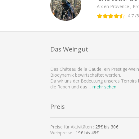
Aix en Provence , P
4.7
/5
Das Weingut
Das Château de la Gaude, ein Prestige-Wein
Biodynamik bewirtschaftet werden.
Da wir uns der Bedeutung unseres Terroirs 
die Reben und das
...
mehr sehen
Preis
Preise für Aktivitäten :
25
€ bis
30
€
Weinpreise :
19€ bis 48€