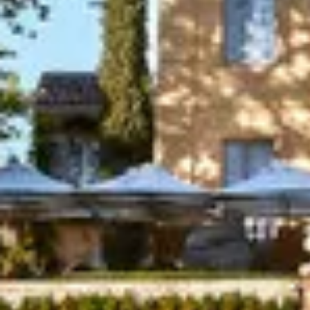
Weingüter & Weinprobe Südwesten
Weingüter & Weinprobe Loiretal
Weingüter & Weinprobe Rhonetal
Cave historique des hospices de Strasbourg
Champagne Canard-Duchêne
Champagne Lanson
Champagne Mercier
Champagne Moët & Chandon
Champagne Mumm
Champagne Vranken-Pommery
Villa Demoiselle
Champagne Ruinart