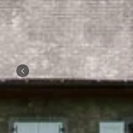
Champagne Ruinart
Champagne Taittinger
Champagne Veuve Clicquot
Pressoria
Achillée
Emile Beyer
Prev
Top Reiseziele
Alle Übernachtungen im Weingut