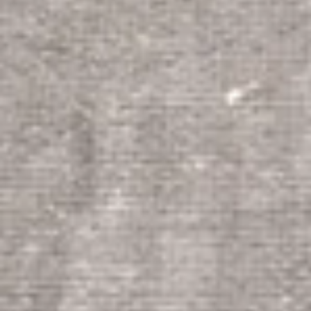
Champagnerhäuser & Verkostungen Epernay
Champagnerhäuser & Verkostungen Reims
Weingüter & Weinprobe Riquewihr
Weingüter & Weinprobe Strasbourg
Cave historique des hospices de Strasbourg
Champagne Canard-Duchêne
Champagne Lanson
Champagne Mercier
Champagne Moët & Chandon
Champagne Mumm
Champagne Vranken-Pommery
Villa Demoiselle