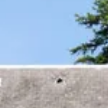
Weingüter & Weinprobe Languedoc Roussillon
Rumbrennereien & Destillerien Martinique
Destillerien & Weinkeller Poitou Charentes
Weingüter & Weinprobe Provence
Weingüter & Weinprobe Savoie
Weingüter & Weinprobe Südwesten
Weingüter & Weinprobe Loiretal
Weingüter & Weinprobe Rhonetal
Weingüter & Weinprobe Aix en Provence
Weingüter & Weinprobe Bandol
Weingüter & Weinprobe Beaune
Weingüter & Weinprobe Colmar