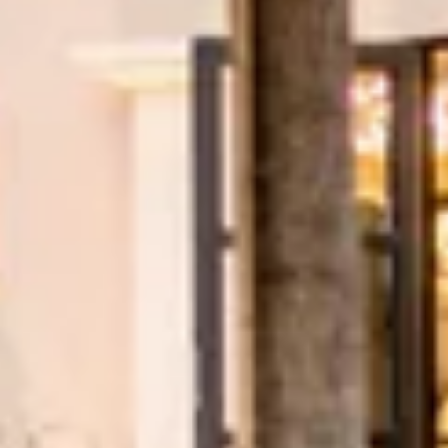
Weingüter & Weinprobe Südwesten
Weingüter & Weinprobe Loiretal
Weingüter & Weinprobe Rhonetal
Cave historique des hospices de Strasbourg
Champagne Canard-Duchêne
Champagne Lanson
Champagne Mercier
Champagne Moët & Chandon
Champagne Mumm
Champagne Vranken-Pommery
Villa Demoiselle
Champagne Ruinart