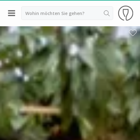
Zurück
Weingüter & Weinprobe Aix en Provence
Weingüter & Weinprobe Bandol
Weingüter & Weinprobe Marseille
Weingüter & Weinprobe Nizza
Weingüter & Weinprobe Var
Weingüter & Weinprobe Cassis
Weingüter & Weinprobe Saint Tropez
Weingüter & Weinprobe Bordeaux
Weingüter & Weinprobe Beaujolais