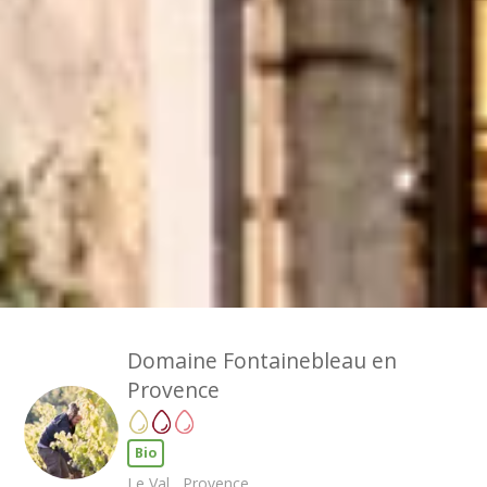
Champagne Taittinger
Champagne Veuve Clicquot
Pressoria
Achillée
Emile Beyer
Top Reiseziele
Alle Übernachtungen im Weingut
Domaine Fontainebleau en
Provence
Bio
Le Val , Provence