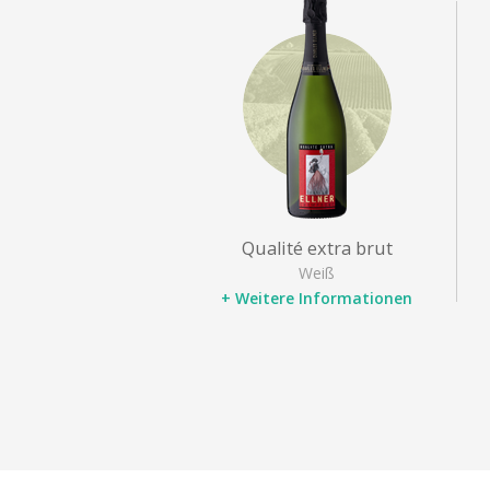
Qualité extra brut
Weiß
+ Weitere Informationen
Bezeichnung
: Champagne
Rebsorten
: Pinot noir,
Chardonnay, Pinot Meunier
Typ
: Champagner