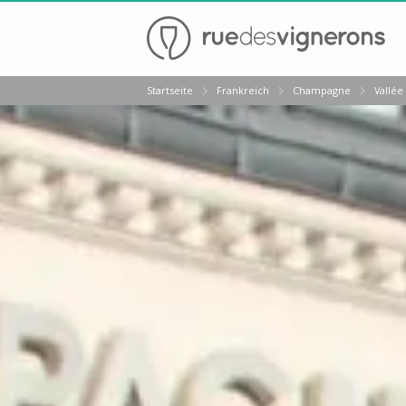
Zurück
Startseite
Frankreich
Champagne
Vallée
Weingüter & Weinprobe Epernay
Weingüter & Weinprobe Reims
Weingüter & Weinprobe Troyes
Weingüter & Weinprobe Bordeaux
Weingüter & Weinprobe Beaujolais
Weingüter & Weinprobe Burgund
Champagnerhäuser & Verkostungen Champagner
Weingüter & Weinprobe Corse
Destillerien & Weinkeller Cognac