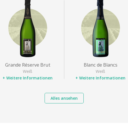
Grande Réserve Brut
Blanc de Blancs
Weiß
Weiß
+ Weitere Informationen
+ Weitere Informationen
Bezeichnung
: Champagne
Bezeichnung
: Champagne
Rebsorten
: Pinot noir,
Rebsorte
: Chardonnay
Alles ansehen
Chardonnay, Pinot Meunier
Typ
: Champagner
Typ
: Champagner