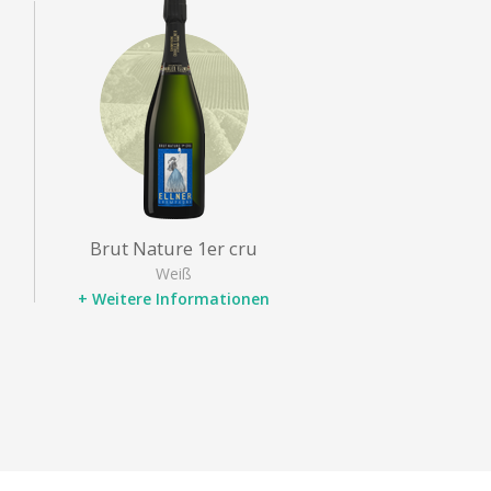
Brut Nature 1er cru
Weiß
+ Weitere Informationen
Bezeichnung
: Champagne
premier cru
Rebsorten
: Pinot noir,
Chardonnay
Typ
: Champagner