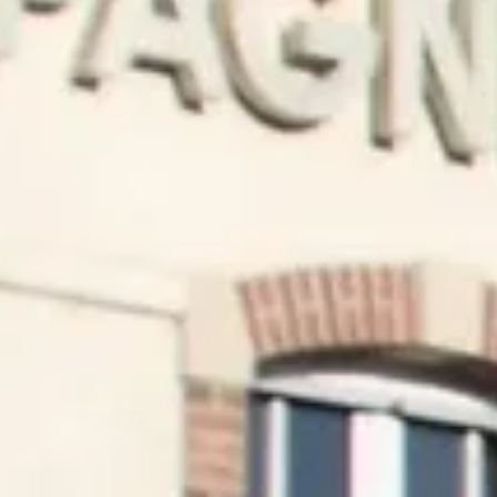
Destillerien & Weinkeller Calvados
Weingüter & Weinprobe Elsass
Weingüter & Weinprobe Jura
Weingüter & Weinprobe Languedoc Roussillon
Rumbrennereien & Destillerien Martinique
Destillerien & Weinkeller Poitou Charentes
Weingüter & Weinprobe Provence
Weingüter & Weinprobe Savoie
Weingüter & Weinprobe Südwesten
Weingüter & Weinprobe Loiretal
Weingüter & Weinprobe Rhonetal
Cave historique des hospices de Strasbourg