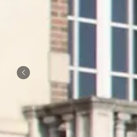
Champagne Canard-Duchêne
Champagne Lanson
Champagne Mercier
Champagne Moët & Chandon
Champagne Mumm
Champagne Vranken-Pommery
Prev
Villa Demoiselle
Champagne Ruinart
Champagne Taittinger
Champagne Veuve Clicquot
Pressoria
Achillée