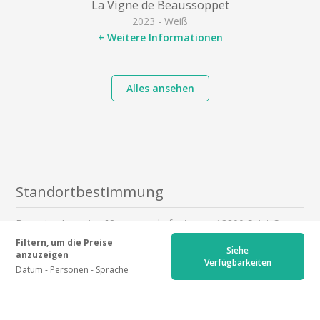
La Vigne de Beaussoppet
2023 - Weiß
+ Weitere Informationen
Alles ansehen
Standortbestimmung
Domaine Laporte, 62 avenue de fontenay, 18300 Saint-Satur
Meine Wegbeschreibung ansehen
Filtern, um die Preise
Siehe
anzuzeigen
Verfügbarkeiten
Datum
Personen
Sprache