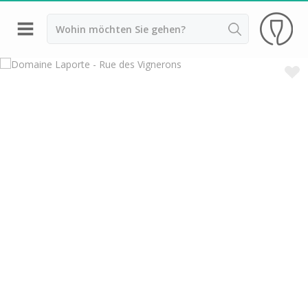
Zurück
Weingüter & Weinprobe Angers
Weingüter & Weinprobe Chinon
Weingüter & Weinprobe Nantes
Weingüter & Weinprobe Sancerre
Weingüter & Weinprobe Saumur
Weingüter & Weinprobe Touraine
Weingüter & Weinprobe Türme
Weingüter & Weinprobe Vouvray
Weingüter & Weinprobe Amboise