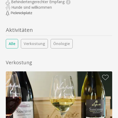
Behindertengerechter Empfang
i
Hunde sind willkommen
Picknickplatz
Aktivitäten
Alle
Verkostung
Önologie
Verkostung