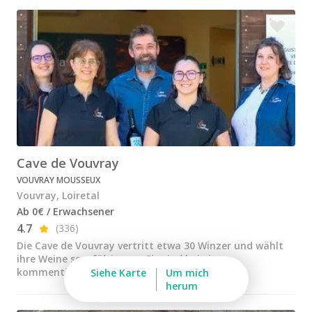
Weingüter & Weinprobe Blois
Weingüter & Weinprobe Bordeaux
Weingüter & Weinprobe Beaujolais
Weingüter & Weinprobe Burgund
Champagnerhäuser & Verkostungen Champagner
Weingüter & Weinprobe Corse
Cave de Vouvray
Destillerien & Weinkeller Cognac
VOUVRAY MOUSSEUX
Destillerien & Weinkeller Calvados
Vouvray, Loiretal
Ab 0€ / Erwachsener
Weingüter & Weinprobe Elsass
4.7
(336)
Weingüter & Weinprobe Jura
Die Cave de Vouvray vertritt etwa 30 Winzer und wählt
ihre Weine sorgfältig aus. Sie sind bei einer
Weingüter & Weinprobe Languedoc Roussillon
kommentierten Weinprobe zu finden
Siehe Karte
Um mich
herum
Rumbrennereien & Destillerien Martinique