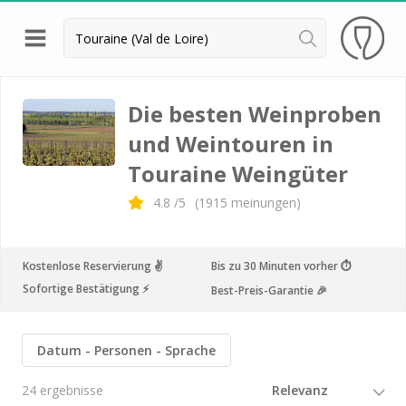
Zurück
Weingüter & Weinprobe Angers
Die besten Weinproben
und Weintouren in
Weingüter & Weinprobe Chinon
Touraine Weingüter
Weingüter & Weinprobe Nantes
4.8
/5
(
1915
meinungen)
Weingüter & Weinprobe Sancerre
Weingüter & Weinprobe Saumur
Kostenlose Reservierung ✌️
Bis zu 30 Minuten vorher ⏱
Weingüter & Weinprobe Touraine
Sofortige Bestätigung ⚡️
Best-Preis-Garantie 🎉
Weingüter & Weinprobe Türme
Weingüter & Weinprobe Vouvray
Datum
Personen
Sprache
Weingüter & Weinprobe Amboise
24 ergebnisse