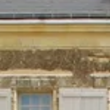
Destillerien & Weinkeller Poitou Charentes
Weingüter & Weinprobe Provence
Weingüter & Weinprobe Savoie
Weingüter & Weinprobe Südwesten
Weingüter & Weinprobe Loiretal
Weingüter & Weinprobe Rhonetal
Cave historique des hospices de Strasbourg
Champagne Canard-Duchêne
Champagne Lanson
Champagne Mercier
Champagne Moët & Chandon
Champagne Mumm