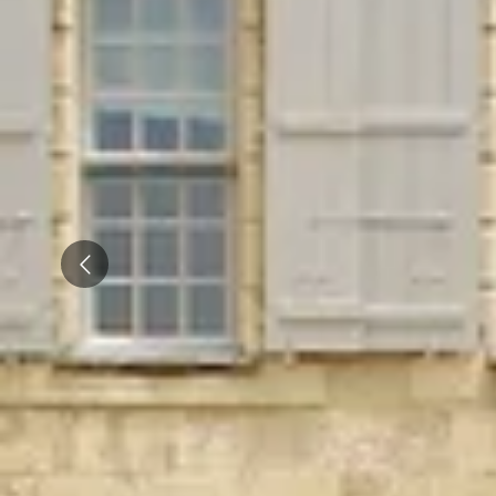
Champagne Vranken-Pommery
Villa Demoiselle
Champagne Ruinart
Champagne Taittinger
Champagne Veuve Clicquot
Pressoria
Prev
Achillée
Emile Beyer
Top Reiseziele
Alle Übernachtungen im Weingut