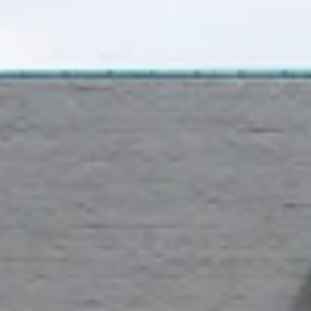
Weingüter & Weinprobe Blois
Weingüter & Weinprobe Bordeaux
Weingüter & Weinprobe Beaujolais
Weingüter & Weinprobe Burgund
Champagnerhäuser & Verkostungen Champagner
Weingüter & Weinprobe Corse
Destillerien & Weinkeller Cognac
Destillerien & Weinkeller Calvados
Weingüter & Weinprobe Elsass
Weingüter & Weinprobe Jura
Weingüter & Weinprobe Languedoc Roussillon
Rumbrennereien & Destillerien Martinique