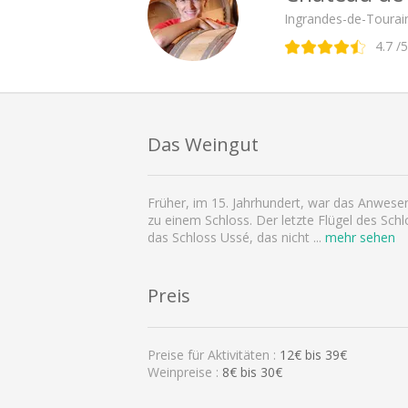
Ingrandes-de-Tourain
4.7
/5
Das Weingut
Früher, im 15. Jahrhundert, war das Anwese
zu einem Schloss. Der letzte Flügel des Schl
das Schloss Ussé, das nicht
...
mehr sehen
Preis
Preise für Aktivitäten :
12
€ bis
39
€
Weinpreise :
8€ bis 30€