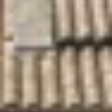
Weingüter & Weinprobe Burgund
Champagnerhäuser & Verkostungen Champagner
Weingüter & Weinprobe Corse
Destillerien & Weinkeller Cognac
Destillerien & Weinkeller Calvados
Weingüter & Weinprobe Elsass
Weingüter & Weinprobe Jura
Weingüter & Weinprobe Languedoc Roussillon
Rumbrennereien & Destillerien Martinique
Destillerien & Weinkeller Poitou Charentes
Weingüter & Weinprobe Provence
Weingüter & Weinprobe Savoie