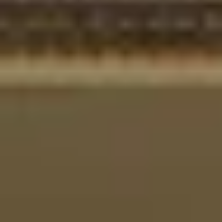
Weingüter & Weinprobe Südwesten
Weingüter & Weinprobe Loiretal
Weingüter & Weinprobe Rhonetal
Cave historique des hospices de Strasbourg
Champagne Canard-Duchêne
Champagne Lanson
Champagne Mercier
Champagne Moët & Chandon
Champagne Mumm
Champagne Vranken-Pommery
Villa Demoiselle
Champagne Ruinart