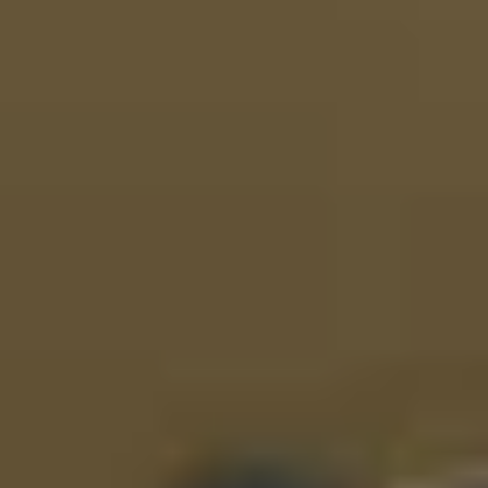
Champagne Taittinger
Champagne Veuve Clicquot
Pressoria
Achillée
Emile Beyer
Top Reiseziele
Alle Übernachtungen im Weingut