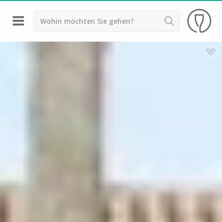
Zurück
Weingüter & Weinprobe Aix en Provence
Weingüter & Weinprobe Bandol
Weingüter & Weinprobe Marseille
Weingüter & Weinprobe Nizza
Weingüter & Weinprobe Var
Weingüter & Weinprobe Cassis
Weingüter & Weinprobe Saint Tropez
Weingüter & Weinprobe Bordeaux
Weingüter & Weinprobe Beaujolais