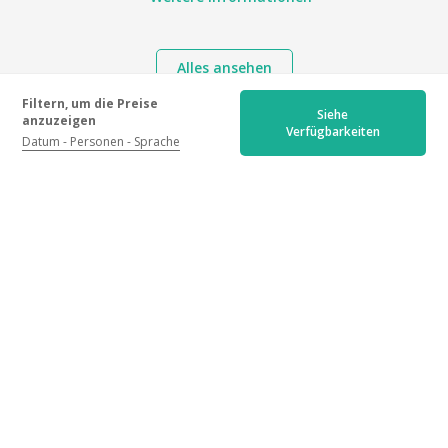
Alles ansehen
Filtern, um die Preise
Siehe
anzuzeigen
Verfügbarkeiten
Datum
Personen
Sprache
Standortbestimmung
Domaine Sainte Marie, rd 98 route de Saint Tropez, 83230
Bormes-les-Mimosas
Meine Wegbeschreibung ansehen