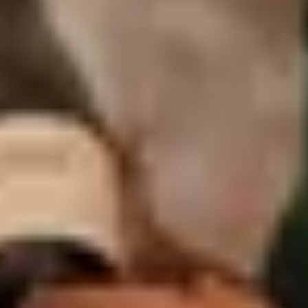
Champagne Taittinger
Champagne Veuve Clicquot
Pressoria
Achillée
Emile Beyer
Top Reiseziele
Alle Übernachtungen im Weingut