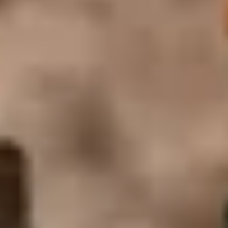
Weingüter & Weinprobe Südwesten
Weingüter & Weinprobe Loiretal
Weingüter & Weinprobe Rhonetal
Cave historique des hospices de Strasbourg
Champagne Canard-Duchêne
Champagne Lanson
Champagne Mercier
Champagne Moët & Chandon
Champagne Mumm
Champagne Vranken-Pommery
Villa Demoiselle
Champagne Ruinart