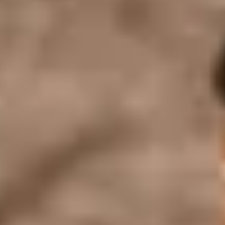
Weingüter & Weinprobe Burgund
Champagnerhäuser & Verkostungen Champagner
Weingüter & Weinprobe Corse
Destillerien & Weinkeller Cognac
Destillerien & Weinkeller Calvados
Weingüter & Weinprobe Elsass
Weingüter & Weinprobe Jura
Weingüter & Weinprobe Languedoc Roussillon
Rumbrennereien & Destillerien Martinique
Destillerien & Weinkeller Poitou Charentes
Weingüter & Weinprobe Provence
Weingüter & Weinprobe Savoie