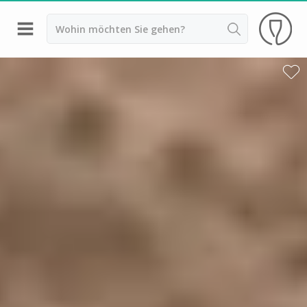
Zurück
Weingüter & Weinprobe Banyuls
Weingüter & Weinprobe Hérault
Weingüter & Weinprobe Montpellier
Weingüter & Weinprobe Narbonne
Weingüter & Weinprobe Pic Saint Loup
Weingüter & Weinprobe Perpignan
Weingüter & Weinprobe Carcassonne
Weingüter & Weinprobe Bordeaux
Weingüter & Weinprobe Beaujolais