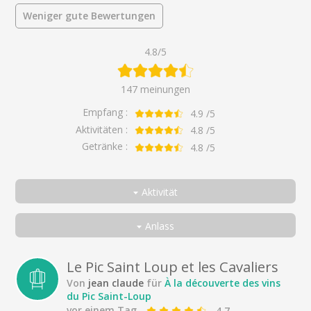
Weniger gute Bewertungen
4.8/5
147 meinungen
Empfang :
4.9
/5
Aktivitäten :
4.8
/5
Getränke :
4.8
/5
Aktivität
Alle
Anlass
Auf Entdeckungsreise zu den Weinen des Pic Saint-Loup
Alle
Entdeckung der Weine des Weinguts in 3 Farben
Als Paar
Le Pic Saint Loup et les Cavaliers
Von
jean claude
für
À la découverte des vins
Ausgefallener Gourmet-Workshop: Wein & Süßigkeiten
Unter Freunden
du Pic Saint-Loup
In der Familie
vor einem Tag
4.7