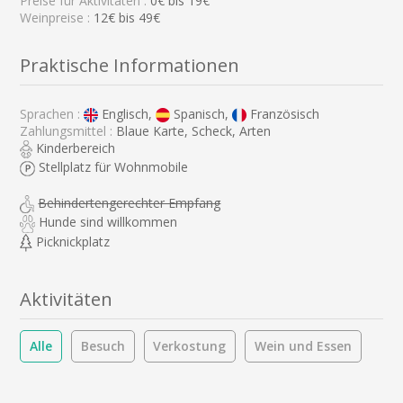
Preise für Aktivitäten :
0
€ bis
19
€
Weinpreise :
12€ bis 49€
Praktische Informationen
Sprachen :
Englisch,
Spanisch,
Französisch
Zahlungsmittel :
Blaue Karte, Scheck, Arten
Kinderbereich
Stellplatz für Wohnmobile
Behindertengerechter Empfang
Hunde sind willkommen
Picknickplatz
Aktivitäten
Alle
Besuch
Verkostung
Wein und Essen