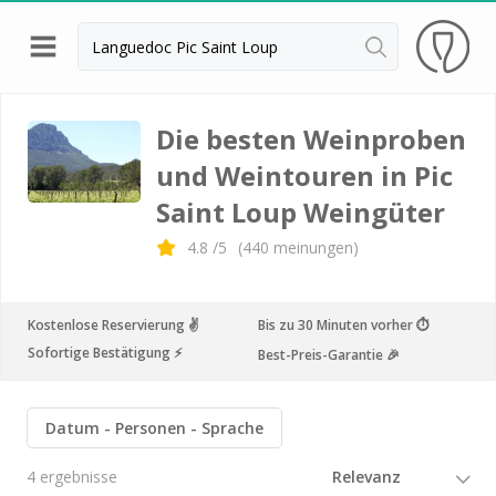
Zurück
Weingüter & Weinprobe Banyuls
Die besten Weinproben
und Weintouren in Pic
Weingüter & Weinprobe Hérault
Saint Loup Weingüter
Weingüter & Weinprobe Montpellier
4.8
/5
(
440
meinungen)
Weingüter & Weinprobe Narbonne
Weingüter & Weinprobe Pic Saint Loup
Kostenlose Reservierung ✌️
Bis zu 30 Minuten vorher ⏱
Weingüter & Weinprobe Perpignan
Sofortige Bestätigung ⚡️
Best-Preis-Garantie 🎉
Weingüter & Weinprobe Carcassonne
Weingüter & Weinprobe Bordeaux
Datum
Personen
Sprache
Weingüter & Weinprobe Beaujolais
4 ergebnisse