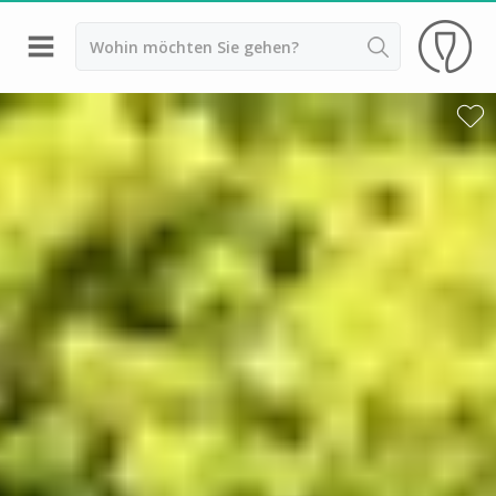
Zurück
Weingüter & Weinprobe Bordeaux
Weingüter & Weinprobe Beaujolais
Weingüter & Weinprobe Burgund
Champagnerhäuser & Verkostungen Champagner
Weingüter & Weinprobe Corse
Destillerien & Weinkeller Cognac
Destillerien & Weinkeller Calvados
Weingüter & Weinprobe Elsass
Weingüter & Weinprobe Jura