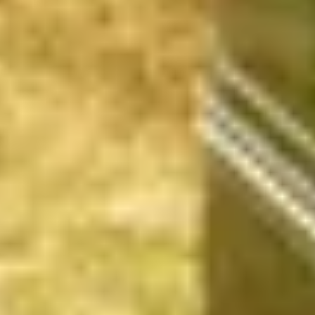
Champagne Ruinart
Champagne Taittinger
Champagne Veuve Clicquot
Pressoria
Achillée
Emile Beyer
Top Reiseziele
Alle Übernachtungen im Weingut