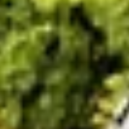
Weingüter & Weinprobe Languedoc Roussillon
Rumbrennereien & Destillerien Martinique
Destillerien & Weinkeller Poitou Charentes
Weingüter & Weinprobe Provence
Weingüter & Weinprobe Savoie
Weingüter & Weinprobe Südwesten
Weingüter & Weinprobe Loiretal
Weingüter & Weinprobe Rhonetal
Weingüter & Weinprobe Aix en Provence
Weingüter & Weinprobe Bandol
Weingüter & Weinprobe Beaune
Weingüter & Weinprobe Colmar