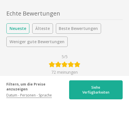
Echte Bewertungen
Neueste
Älteste
Beste Bewertungen
Weniger gute Bewertungen
5/5
72 meinungen
Empfang :
5.0
/5
Filtern, um die Preise
Siehe
Aktivitäten :
5.0
/5
anzuzeigen
Verfügbarkeiten
Datum
Personen
Sprache
Getränke :
4.9
/5
Aktivität
Alle
Anlass