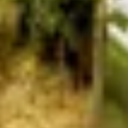
Champagnerhäuser & Verkostungen Epernay
Champagnerhäuser & Verkostungen Reims
Weingüter & Weinprobe Riquewihr
Weingüter & Weinprobe Strasbourg
Cave historique des hospices de Strasbourg
Champagne Canard-Duchêne
Champagne Lanson
Champagne Mercier
Champagne Moët & Chandon
Champagne Mumm
Champagne Vranken-Pommery
Villa Demoiselle