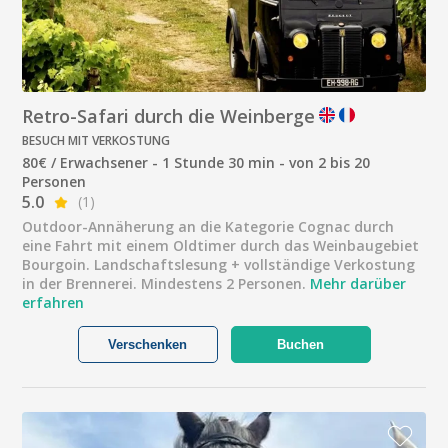
Retro-Safari durch die Weinberge
BESUCH MIT VERKOSTUNG
80€ / Erwachsener - 1 Stunde 30 min - von 2 bis 20
Personen
5.0
(1)
Outdoor-Annäherung an die Kategorie Cognac durch
eine Fahrt mit einem Oldtimer durch das Weinbaugebiet
Bourgoin. Landschaftslesung + vollständige Verkostung
in der Brennerei. Mindestens 2 Personen.
Mehr darüber
erfahren
Verschenken
Buchen