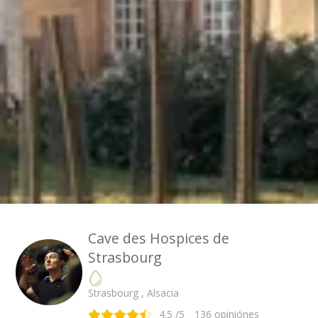
Cave des Hospices de
Strasbourg
Strasbourg , Alsacia
4.5
/5
136
opiniónes