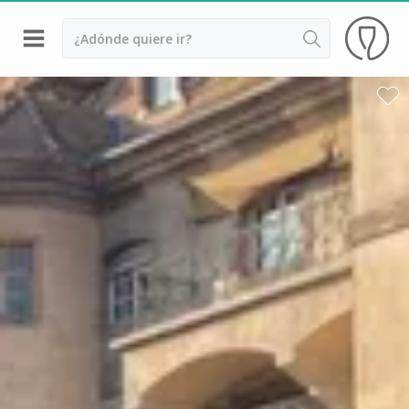
Volver
Bodegas y cata de vinos Alsacia
Bodegas y cata de vinos Beaujolais
Bodegas y cata de vinos Borgoña
Bodegas y cata de vinos Bordeaux
Destilerías y cata de calvados
Bodegas y cata de champagne
Bodegas y cata de vinos Jura
Bodegas y cata de vinos Languedoc Rosellón
Destilerias de ron Martinica