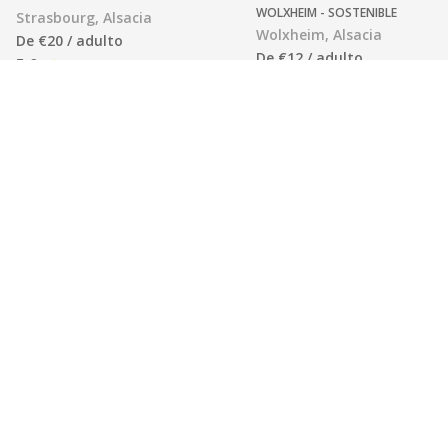
WOLXHEIM - SOSTENIBLE
Strasbourg, Alsacia
Wolxheim, Alsacia
De €20 / adulto
De €12 / adulto
5.0
(20)
NUEVO
Como tienda de vinos y bar,
La bodega Siebert, fundad
ofrecemos catas, cursos y
1824, ofrece vinos de parce
veladas, con una selección de
del Grand Cru Altenberg,
vinos ecológicos, biodinámicos
elaborados por la enóloga
e insólitos por descubrir.
Estelle Balzer Leveaux.
Ver todos los bodegas
Ubicación
Cave des Hospices de Strasbourg, 1 place de l'hôpital, 67000
Strasbourg
Ver mi itinerario