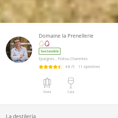
Domaine la Prenellerie
Sostenible
Epargnes , Poitou-Charentes
4.8
/5
11
opiniónes
Visita
Cata
La destilería