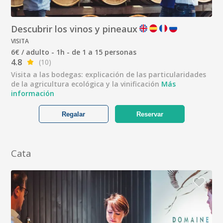
Descubrir los vinos y pineaux
VISITA
6€ / adulto - 1h - de 1 a 15 personas
4.8
(10)
Visita a las bodegas: explicación de las particularidades
de la agricultura ecológica y la vinificación
Más
información
Regalar
Reservar
Cata