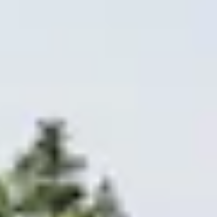
Bodegas y cata de vinos Provenza
Bodegas y cata de vinos Savoie
Bodegas y cata de vinos Sudoeste Francia
Bodegas y cata de vinos Valle del Loira
Bodegas y cata de vinos Valle del Ródano
Bodegas y cata de vinos Carcassonne
Bodegas y cata de vinos Dijon
Bodegas y cata de vinos Narbona
Bodegas y cata de vinos Nimes
Bodegas y cata de vinos Reims
Bodegas y cata de vinos Saint Emilion