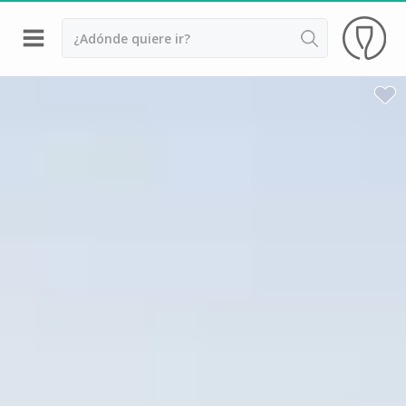
Volver
Bodegas y cata de vinos Alsacia
Bodegas y cata de vinos Beaujolais
Bodegas y cata de vinos Borgoña
Bodegas y cata de vinos Bordeaux
Destilerías y cata de calvados
Bodegas y cata de champagne
Bodegas y cata de vinos Jura
Bodegas y cata de vinos Languedoc Rosellón
Destilerias de ron Martinica