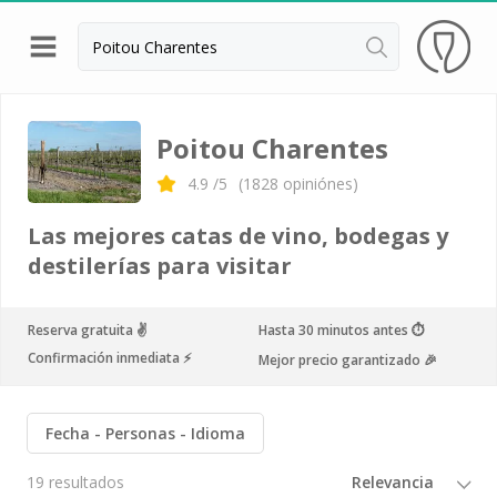
Volver
Bodegas y cata de vinos Alsacia
Poitou Charentes
Bodegas y cata de vinos Beaujolais
4.9
/5
(
1828
opiniónes)
Bodegas y cata de vinos Borgoña
Las mejores catas de vino, bodegas y
Bodegas y cata de vinos Bordeaux
destilerías para visitar
Destilerías y cata de calvados
Reserva gratuita ✌️
Hasta 30 minutos antes ⏱
Bodegas y cata de champagne
Confirmación inmediata ⚡️
Mejor precio garantizado 🎉
Bodegas y cata de vinos Jura
Bodegas y cata de vinos Languedoc Rosellón
Fecha
Personas
Idioma
Destilerias de ron Martinica
19 resultados