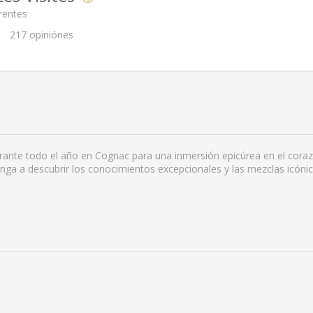
rentes
217
opiniónes
urante todo el año en Cognac para una inmersión epicúrea en el corazó
enga a descubrir los conocimientos excepcionales y las mezclas icón