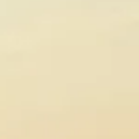
Bodegas y cata de vinos Provenza
Bodegas y cata de vinos Savoie
Bodegas y cata de vinos Sudoeste Francia
Bodegas y cata de vinos Valle del Loira
Bodegas y cata de vinos Valle del Ródano
Bodegas y cata de vinos Carcassonne
Bodegas y cata de vinos Dijon
Bodegas y cata de vinos Narbona
Bodegas y cata de vinos Nimes
Bodegas y cata de vinos Reims
Bodegas y cata de vinos Saint Emilion