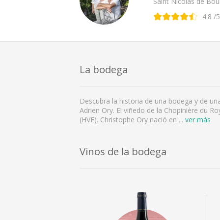
Saint Nicolas de Bourg
4.8
/5
La bodega
Descubra la historia de una bodega y de una
Adrien Ory. El viñedo de la Chopinière du R
(HVE). Christophe Ory nació en
...
ver más
Vinos de la bodega