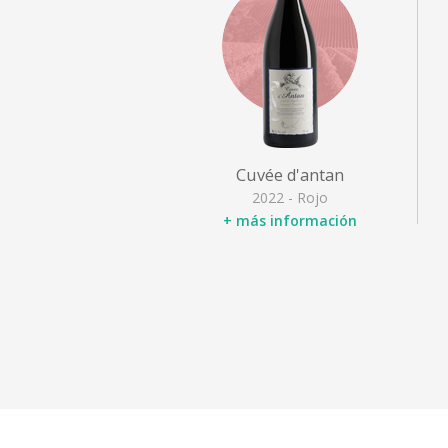
Cuvée d'antan
2022 - Rojo
+ más información
Designación
: Bourgueil
Variedad de uva
: Cabernet
franc
Tipo
: Rojo afrutado