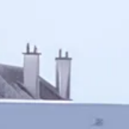
Bodegas y cata de vinos Provenza
Bodegas y cata de vinos Savoie
Bodegas y cata de vinos Sudoeste Francia
Bodegas y cata de vinos Valle del Loira
Bodegas y cata de vinos Valle del Ródano
Bodegas y cata de vinos Carcassonne
Bodegas y cata de vinos Dijon
Bodegas y cata de vinos Narbona
Bodegas y cata de vinos Nimes
Bodegas y cata de vinos Reims
Bodegas y cata de vinos Saint Emilion