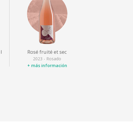
l
Rosé fruité et sec
2023 - Rosado
+ más información
Designación
:
Variedad de uva
: Cabernet
franc
Tipo
: Rosado afrutado