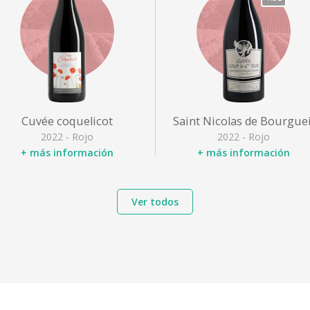
Cuvée coquelicot
Saint Nicolas de Bourguei
2022 - Rojo
2022 - Rojo
+ más información
+ más información
Designación
: Saint Nicolas
Designación
: Saint Nicolas
de Bourgueil
de Bourgueil
Ver todos
Variedad de uva
: Cabernet
Variedad de uva
: Cabernet
franc
franc
Tipo
: Rojo afrutado
Tipo
: Rojo afrutado