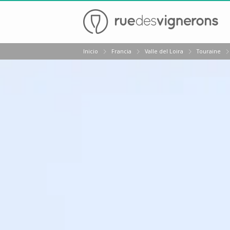
Volver
Inicio
Francia
Valle del Loira
Touraine
Bodegas y cata de vinos Alsacia
Bodegas y cata de vinos Beaujolais
Bodegas y cata de vinos Borgoña
Bodegas y cata de vinos Bordeaux
Destilerías y cata de calvados
Bodegas y cata de champagne
Bodegas y cata de vinos Jura
Bodegas y cata de vinos Languedoc Rosellón
Destilerias de ron Martinica