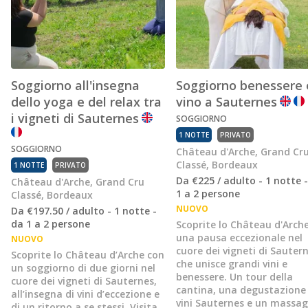
Soggiorno all'insegna
Soggiorno benessere 
dello yoga e del relax tra
vino a Sauternes
i vigneti di Sauternes
SOGGIORNO
1 NOTTE
PRIVATO
SOGGIORNO
Château d'Arche, Grand Cr
Classé, Bordeaux
1 NOTTE
PRIVATO
Da €225 / adulto - 1 notte 
Château d'Arche, Grand Cru
1 a 2 persone
Classé, Bordeaux
NUOVO
Da €197.50 / adulto - 1 notte -
da 1 a 2 persone
Scoprite lo Château d'Arch
una pausa eccezionale nel
NUOVO
cuore dei vigneti di Sautern
Scoprite lo Château d’Arche con
che unisce grandi vini e
un soggiorno di due giorni nel
benessere. Un tour della
cuore dei vigneti di Sauternes,
cantina, una degustazione 
all’insegna di vini d’eccezione e
vini Sauternes e un massag
di un ritorno a se stessi. Visita