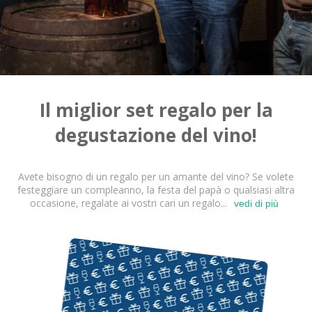
Charentes
Cantine da visitare e degustazioni vini Provenza
Cantine da visitare e degustazioni vini Savoia
Cantine da visitare e degustazioni vini Sud Ouest
Il miglior set regalo per la
Cantine da visitare e degustazioni vini Valle della
Loira
degustazione del vino!
Cantine da visitare e degustazioni vini Valle del
Rodano
Avete bisogno di un regalo per un amante del vino? Se volete
Cantine da visitare e degustazioni vini Beaune
festeggiare un compleanno, la festa del papà o qualsiasi altra
occasione, regalate ai vostri cari un regalo...
vedi di più
Cantine da visitare e degustazioni vini Chablis
Cantine da visitare e degustazioni vini Cognac
Cantine da visitare e degustazioni vini Colmar
Cantine da visitare e degustazioni champagne
Epernay