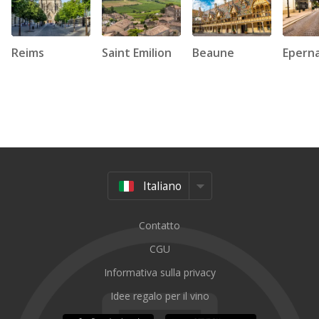
Reims
Saint Emilion
Beaune
Epern
Italiano
Francese
Contatto
Inglese
Nederlands
CGU
Español
Informativa sulla privacy
Deutsch
Idee regalo per il vino