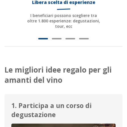
Libera scelta di esperienze
Champagne Ruinart
Champagne Taittinger
I beneficiari possono scegliere tra
oltre 1.800 esperienze: degustazioni,
Champagne Veuve Clicquot
tour, ecc
Château de Pommard
Château Cadet Bon
Emile Beyer
Le migliori idee regalo per gli
Pressoria
amanti del vino
1. Participa a un corso di
degustazione