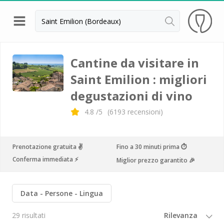
Indietro
Cantine da visitare e degustazioni vini Alsazia
Cantine da visitare in
Saint Emilion : migliori
Cantine da visitare e degustazioni vini Beaujolais
degustazioni di vino
Cantine da visitare e degustazioni vini Bordeaux
4.8
/5
(
6193
recensioni)
Cantine da visitare e degustazioni vini Borgogna
Cantine da visitare e degustazioni vini
Champagne
Prenotazione gratuita ✌️
Fino a 30 minuti prima ⏱
Conferma immediata ⚡️
Miglior prezzo garantito 🎉
Cantine da visitare e degustazioni vini Giura
Cantine da visitare e degustazioni vini Languedoc
Data
Persone
Lingua
Roussillon
Cantine da visitare e degustazioni vini Poitou
29 risultati