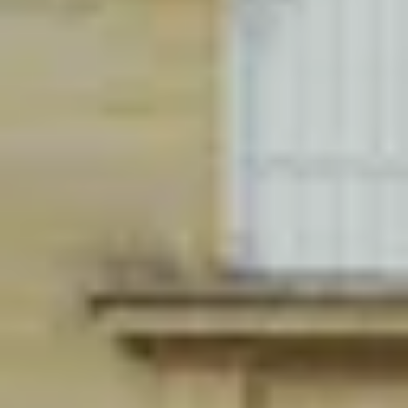
Cantine da visitare e degustazioni vini Nizza
Cantine da visitare e degustazioni champagne
Reims
Cantine da visitare e degustazioni vini Saint
Emilion
Champagne Canard-Duchêne
Champagne Lanson
Champagne Mercier
Champagne Moët & Chandon
Champagne Mumm
Champagne Vranken-Pommery
Villa Demoiselle