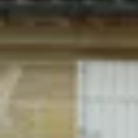
Charentes
Cantine da visitare e degustazioni vini Provenza
Cantine da visitare e degustazioni vini Savoia
Cantine da visitare e degustazioni vini Sud Ouest
Cantine da visitare e degustazioni vini Valle della
Loira
Cantine da visitare e degustazioni vini Valle del
Rodano
Cantine da visitare e degustazioni vini Beaune
Cantine da visitare e degustazioni vini Chablis
Cantine da visitare e degustazioni vini Cognac
Cantine da visitare e degustazioni vini Colmar
Cantine da visitare e degustazioni champagne
Epernay