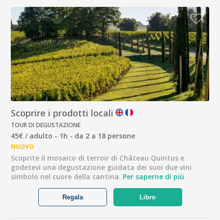
Scoprire i prodotti locali
TOUR DI DEGUSTAZIONE
45€ / adulto - 1h - da 2 a 18 persone
NUOVO
Scoprite il mosaico di terroir di Château Quintus e
godetevi una degustazione guidata dei suoi due vini
simbolo nel cuore della cantina.
Per saperne di più
Regala
Libro