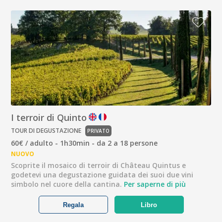
I terroir di Quinto
TOUR DI DEGUSTAZIONE
PRIVATO
60€ / adulto - 1h30min - da 2 a 18 persone
NUOVO
Scoprite il mosaico di terroir di Château Quintus e
godetevi una degustazione guidata dei suoi due vini
simbolo nel cuore della cantina.
Per saperne di più
Regala
Libro