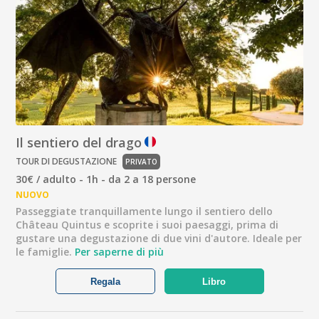
Il sentiero del drago
TOUR DI DEGUSTAZIONE
PRIVATO
30€ / adulto - 1h - da 2 a 18 persone
NUOVO
Passeggiate tranquillamente lungo il sentiero dello
Château Quintus e scoprite i suoi paesaggi, prima di
gustare una degustazione di due vini d'autore. Ideale per
le famiglie.
Per saperne di più
Regala
Libro