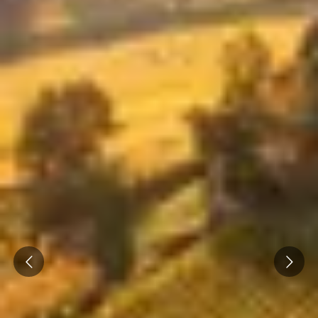
Cantine da visitare e degustazioni vini Nizza
Cantine da visitare e degustazioni champagne
Reims
Cantine da visitare e degustazioni vini Saint
Emilion
Champagne Canard-Duchêne
Champagne Lanson
Champagne Mercier
Champagne Moët & Chandon
Champagne Mumm
Prev
Next
Champagne Vranken-Pommery
Villa Demoiselle