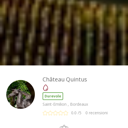
Château Quintus
Durevole
Saint-Emilion , Bordeaux
0.0
/5
0
recensioni