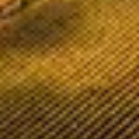
Champagne Ruinart
Champagne Taittinger
Champagne Veuve Clicquot
Château de Pommard
Château Cadet Bon
Emile Beyer
Pressoria