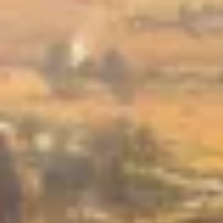
Charentes
Cantine da visitare e degustazioni vini Provenza
Cantine da visitare e degustazioni vini Savoia
Cantine da visitare e degustazioni vini Sud Ouest
Cantine da visitare e degustazioni vini Valle della
Loira
Cantine da visitare e degustazioni vini Valle del
Rodano
Cantine da visitare e degustazioni vini Beaune
Cantine da visitare e degustazioni vini Chablis
Cantine da visitare e degustazioni vini Cognac
Cantine da visitare e degustazioni vini Colmar
Cantine da visitare e degustazioni champagne
Epernay