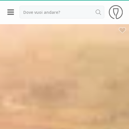
Indietro
Cantine da visitare e degustazioni vini Alsazia
Cantine da visitare e degustazioni vini Beaujolais
Cantine da visitare e degustazioni vini Bordeaux
Cantine da visitare e degustazioni vini Borgogna
Cantine da visitare e degustazioni vini
Champagne
Cantine da visitare e degustazioni vini Giura
Cantine da visitare e degustazioni vini Languedoc
Roussillon
Cantine da visitare e degustazioni vini Poitou