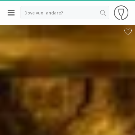
Indietro
Cantine da visitare e degustazioni vini Alsazia
Cantine da visitare e degustazioni vini Beaujolais
Cantine da visitare e degustazioni vini Bordeaux
Cantine da visitare e degustazioni vini Borgogna
Cantine da visitare e degustazioni vini
Champagne
Cantine da visitare e degustazioni vini Giura
Cantine da visitare e degustazioni vini Languedoc
Roussillon
Cantine da visitare e degustazioni vini Poitou