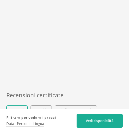
Recensioni certificate
Recenti
Vecchie
Miglior punteggio
Filtrare per vedere i prezzi
Vedi disponibilità
Punteggi più bassi
Data
Persone
Lingua