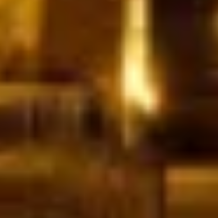
Cantine da visitare e degustazioni vini Nizza
Cantine da visitare e degustazioni champagne
Reims
Cantine da visitare e degustazioni vini Saint
Emilion
Champagne Canard-Duchêne
Champagne Lanson
Champagne Mercier
Champagne Moët & Chandon
Champagne Mumm
Champagne Vranken-Pommery
Villa Demoiselle