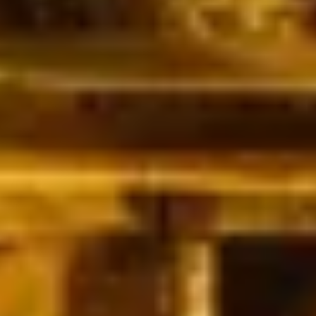
Charentes
Cantine da visitare e degustazioni vini Provenza
Cantine da visitare e degustazioni vini Savoia
Cantine da visitare e degustazioni vini Sud Ouest
Cantine da visitare e degustazioni vini Valle della
Loira
Cantine da visitare e degustazioni vini Valle del
Rodano
Cantine da visitare e degustazioni vini Beaune
Cantine da visitare e degustazioni vini Chablis
Cantine da visitare e degustazioni vini Cognac
Cantine da visitare e degustazioni vini Colmar
Cantine da visitare e degustazioni champagne
Epernay