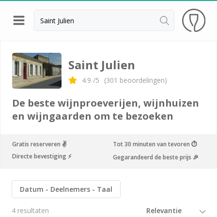
Terug
Wijnproeverij & wijnhuizen Saint Emilion
Saint Julien
Wijnproeverij & wijnhuizen Beaujolais
4.9
/5
(
301
beoordelingen)
Wijnproeverij & wijnhuizen Bordeaux
De beste wijnproeverijen, wijnhuizen
Wijnproeverij & wijnhuizen Bourgogne
en wijngaarden om te bezoeken
Calvados proeverij
Gratis reserveren ✌️
Tot 30 minuten van tevoren ⏱
Champagnehuizen & champagne proeverij
Directe bevestiging ⚡️
Gegarandeerd de beste prijs 🎉
Wijnproeverij & wijnhuizen Corsica
Wijnproeverij & wijnhuizen Elzas
Datum
Deelnemers
Taal
Wijnproeverij & wijnhuizen Jura
4 resultaten