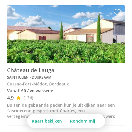
Wijnproeverij & wijnhuizen Languedoc Roussillon
Wijnproeverij & wijnhuizen Loire
Rum proeverij Martinique
Wijnproeverij & wijnhuizen Poitou Charentes
Wijnproeverij & wijnhuizen Provence
Wijnproeverij & wijnhuizen Savoie
Château de Lauga
Wijnproeverij & wijnhuizen Rhone
SAINT JULIEN - DUURZAAM
Wijnproeverij & wijnhuizen Zuidwest Frankrijk
Cussac-Fort-Médoc, Bordeaux
Vanaf €0 / volwassene
Champagne Ayala
4.9
(134)
Champagne Canard Duchêne
Buiten de gebaande paden kun je uitkijken naar een
fascinerend gesprek met Charles, een
Champagne Devaux
vertegenwoordiger van de 7e generatie wijnbouwers
Kaart bekijken
Rondom mij
Champagne Lanson