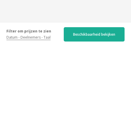
Filter om prijzen te zien
Beschikbaarheid bekijken
Datum
Deelnemers
Taal
Gegarandeerde beoordelingen
Recent
Ouder
Hoogste score
Laagste score
4.6/5
227 beoordelingen
Home :
4.8
/5