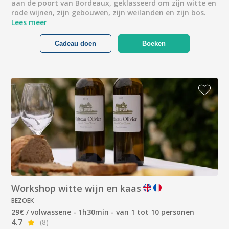
aan de poort van Bordeaux, geklasseerd om zijn witte en
rode wijnen, zijn gebouwen, zijn weilanden en zijn bos.
Lees meer
Cadeau doen
Boeken
Workshop witte wijn en kaas
BEZOEK
29€ / volwassene - 1h30min - van 1 tot 10 personen
4.7
(8)