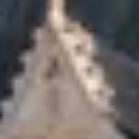
Wijnproeverij & wijnhuizen Languedoc Roussillon
Wijnproeverij & wijnhuizen Loire
Rum proeverij Martinique
Wijnproeverij & wijnhuizen Poitou Charentes
Wijnproeverij & wijnhuizen Provence
Wijnproeverij & wijnhuizen Savoie
Wijnproeverij & wijnhuizen Rhone
Wijnproeverij & wijnhuizen Zuidwest Frankrijk
Champagne Ayala
Champagne Canard Duchêne
Champagne Devaux
Champagne Lanson