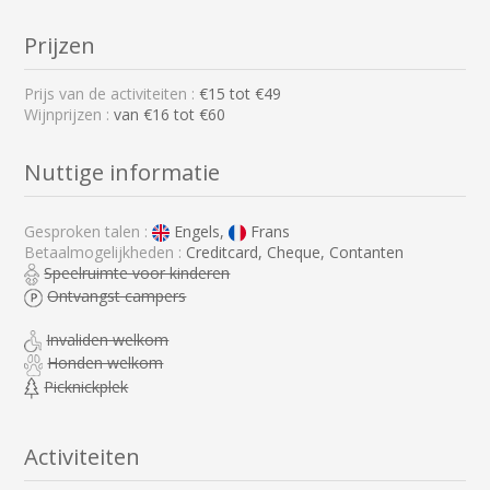
Prijzen
Prijs van de activiteiten :
€
15
tot €
49
Wijnprijzen :
van €16 tot €60
Nuttige informatie
Gesproken talen :
Engels,
Frans
Betaalmogelijkheden :
Creditcard, Cheque, Contanten
Speelruimte voor kinderen
Ontvangst campers
Invaliden welkom
Honden welkom
Picknickplek
Activiteiten