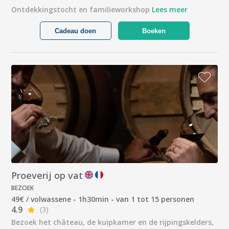
Ontdekkingstocht en familieworkshop
Lees meer
Cadeau doen
Boeken
Proeverij op vat
BEZOEK
49€ / volwassene - 1h30min - van 1 tot 15 personen
4.9
(3)
Bezoek het château, de kuipkamer en de rijpingskelders,