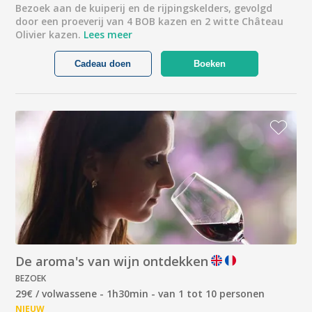
Bezoek aan de kuiperij en de rijpingskelders, gevolgd
door een proeverij van 4 BOB kazen en 2 witte Château
Olivier kazen.
Lees meer
Cadeau doen
Boeken
De aroma's van wijn ontdekken
BEZOEK
29€ / volwassene - 1h30min - van 1 tot 10 personen
NIEUW