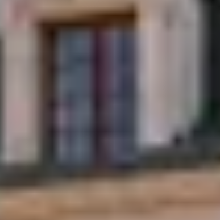
Champagne Mercier
Champagne Moët et Chandon
Champagne Mumm
Champagne Nicolas Feuillatte
Champagne Pommery
Champagne Taittinger
Champagne Veuve Clicquot
Pressoria
Overnachten Wijngaard Bordeaux
Alle overnachtingen op een wijngaard