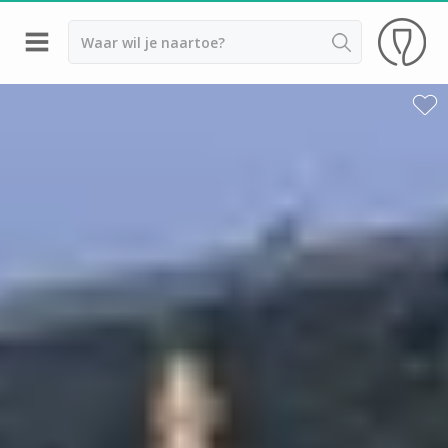
Terug
Wijnproeverij & wijnhuizen Saint Emilion
Wijnproeverij & wijnhuizen Beaujolais
Wijnproeverij & wijnhuizen Bordeaux
Wijnproeverij & wijnhuizen Bourgogne
Calvados proeverij
Champagnehuizen & champagne proeverij
Wijnproeverij & wijnhuizen Corsica
Wijnproeverij & wijnhuizen Elzas
Wijnproeverij & wijnhuizen Jura