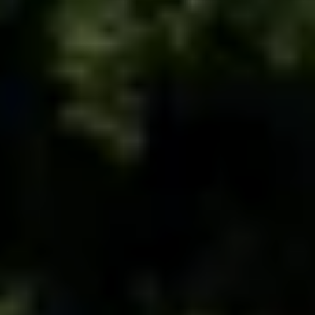
Wijnproeverij & wijnhuizen Languedoc Roussillon
Wijnproeverij & wijnhuizen Loire
Rum proeverij Martinique
Wijnproeverij & wijnhuizen Poitou Charentes
Wijnproeverij & wijnhuizen Provence
Wijnproeverij & wijnhuizen Savoie
Wijnproeverij & wijnhuizen Rhone
Wijnproeverij & wijnhuizen Zuidwest Frankrijk
Champagne Ayala
Champagne Canard Duchêne
Champagne Devaux
Champagne Lanson