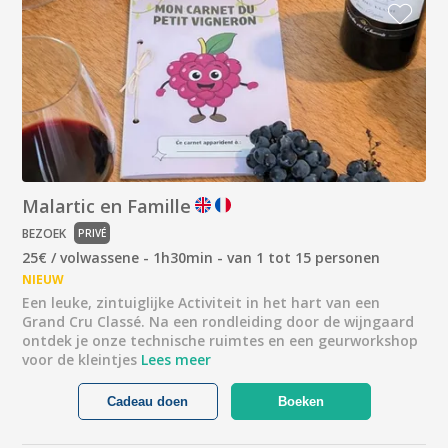
Malartic en Famille
BEZOEK
PRIVÉ
25€ / volwassene - 1h30min - van 1 tot 15 personen
NIEUW
Een leuke, zintuiglijke Activiteit in het hart van een
Grand Cru Classé. Na een rondleiding door de wijngaard
ontdek je onze technische ruimtes en een geurworkshop
voor de kleintjes
Lees meer
Cadeau doen
Boeken