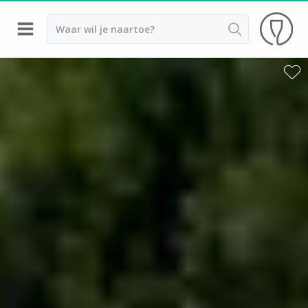
Terug
Wijnproeverij & wijnhuizen Saint Emilion
Wijnproeverij & wijnhuizen Beaujolais
Wijnproeverij & wijnhuizen Bordeaux
Wijnproeverij & wijnhuizen Bourgogne
Calvados proeverij
Champagnehuizen & champagne proeverij
Wijnproeverij & wijnhuizen Corsica
Wijnproeverij & wijnhuizen Elzas
Wijnproeverij & wijnhuizen Jura