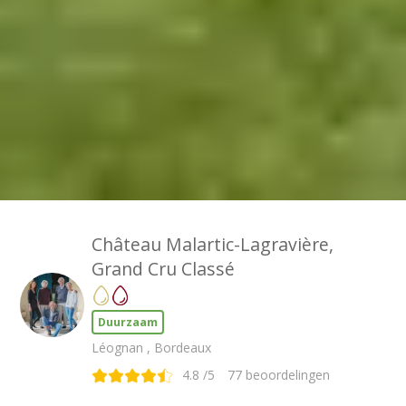
Château Malartic-Lagravière,
Grand Cru Classé
Duurzaam
Léognan , Bordeaux
4.8
/5
77
beoordelingen