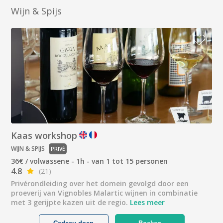
Wijn & Spijs
Kaas workshop
WIJN & SPIJS
PRIVÉ
36€ / volwassene - 1h - van 1 tot 15 personen
4.8
(21)
Privérondleiding over het domein gevolgd door een
proeverij van Vignobles Malartic wijnen in combinatie
met 3 gerijpte kazen uit de regio.
Lees meer