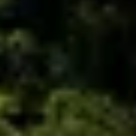
Champagne Mercier
Champagne Moët et Chandon
Champagne Mumm
Champagne Nicolas Feuillatte
Champagne Pommery
Champagne Taittinger
Champagne Veuve Clicquot
Pressoria
Overnachten Wijngaard Bordeaux
Alle overnachtingen op een wijngaard