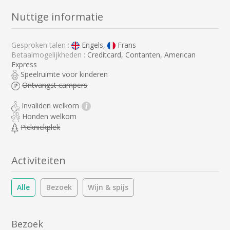
Nuttige informatie
Gesproken talen :
Engels,
Frans
Betaalmogelijkheden :
Creditcard, Contanten, American
Express
Speelruimte voor kinderen
Ontvangst campers
Invaliden welkom
i
Honden welkom
Picknickplek
Activiteiten
Alle
Bezoek
Wijn & spijs
Bezoek