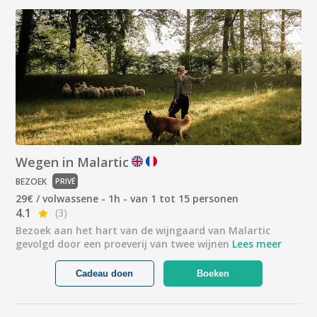
Wegen in Malartic
BEZOEK
PRIVÉ
29€ / volwassene - 1h - van 1 tot 15 personen
4.1
(3)
Bezoek aan het hart van de wijngaard van Malartic
gevolgd door een proeverij van twee wijnen
Lees meer
Cadeau doen
Boeken