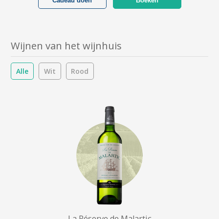
Cadeau doen
Boeken
Wijnen van het wijnhuis
Alle
Wit
Rood
La Réserve de Malartic