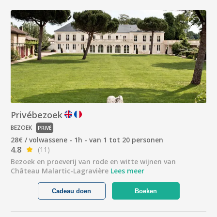
Privébezoek
BEZOEK
PRIVÉ
28€ / volwassene - 1h - van 1 tot 20 personen
4.8
(11)
Bezoek en proeverij van rode en witte wijnen van
Château Malartic-Lagravière
Lees meer
Cadeau doen
Boeken