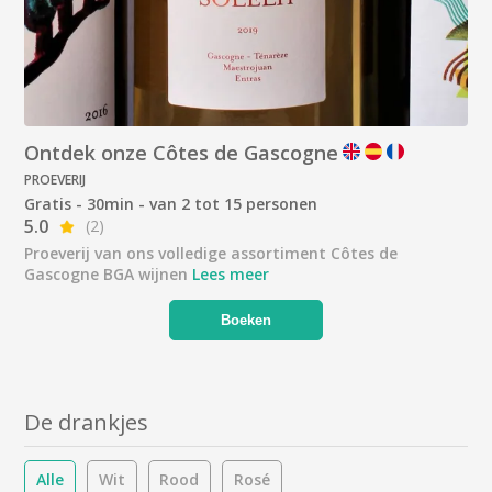
Ontdek onze Côtes de Gascogne
PROEVERIJ
Gratis - 30min - van 2 tot 15 personen
5.0
(2)
Proeverij van ons volledige assortiment Côtes de
Gascogne BGA wijnen
Lees meer
Boeken
De drankjes
Alle
Wit
Rood
Rosé