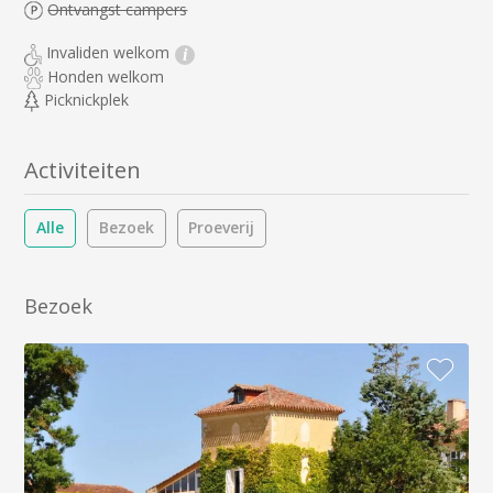
Ontvangst campers
Invaliden welkom
i
Honden welkom
Picknickplek
Activiteiten
Alle
Bezoek
Proeverij
Bezoek