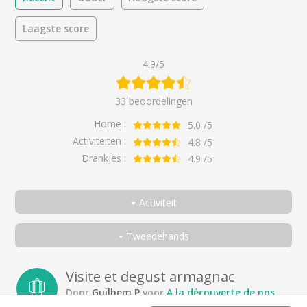
Laagste score
4.9/5
33 beoordelingen
Home :
5.0
/5
Activiteiten :
4.8
/5
Drankjes :
4.9
/5
Activiteit
Allemaal
Tweedehands
Ontdek de smaken van de Gascogne
Allemaal
Armagnac Ténarèze ontdekken
Een koppel
Visite et degust armagnac
Door
Guilhem.P
voor
A la découverte de nos
Ontdek onze Côtes de Gascogne
Met vrienden
Saveurs Gasconnes