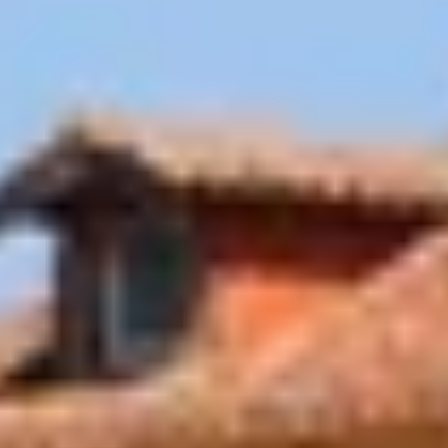
Champagne Lanson
Champagne Mercier
Champagne Moët et Chandon
Champagne Mumm
Champagne Nicolas Feuillatte
Champagne Pommery
Champagne Taittinger
Champagne Veuve Clicquot
Pressoria
Topbestemmingen
Alle overnachtingen op een wijngaard