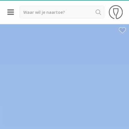
Terug
Wijnproeverij & wijnhuizen Bergerac
Wijnproeverij & wijnhuizen Dordogne
Wijnproeverij & wijnhuizen Beaujolais
Wijnproeverij & wijnhuizen Bordeaux
Wijnproeverij & wijnhuizen Bourgogne
Calvados proeverij
Champagnehuizen & champagne proeverij
Wijnproeverij & wijnhuizen Corsica
Wijnproeverij & wijnhuizen Elzas