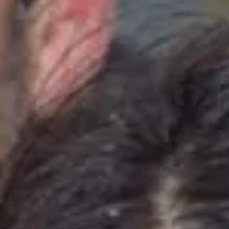
Champagne Mercier
Champagne Moët et Chandon
Champagne Mumm
Champagne Nicolas Feuillatte
Champagne Pommery
Champagne Taittinger
Champagne Veuve Clicquot
Pressoria
Topbestemmingen
Alle overnachtingen op een wijngaard