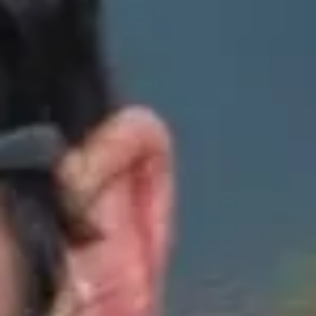
Wijnproeverij & wijnhuizen Languedoc Roussillon
Wijnproeverij & wijnhuizen Loire
Rum proeverij Martinique
Wijnproeverij & wijnhuizen Poitou Charentes
Wijnproeverij & wijnhuizen Provence
Wijnproeverij & wijnhuizen Savoie
Wijnproeverij & wijnhuizen Rhone
Wijnproeverij & wijnhuizen Zuidwest Frankrijk
Champagne Ayala
Champagne Canard Duchêne
Champagne Devaux
Champagne Lanson