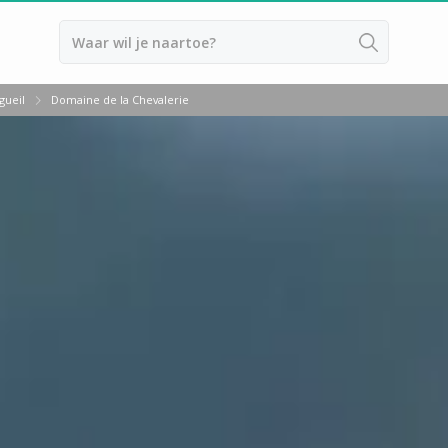
Terug
gueil
Domaine de la Chevalerie
Overnachten Wijngaard Bordeaux
Overnachten Wijngaard Bourgog
Overnachten Wijngaard Champag
Overnachten Wijngaard Epernay