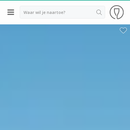
Terug
Wijnproeverij & wijnhuizen Argeles sur Mer
Wijnproeverij & wijnhuizen Montpellier
Wijnproeverij & wijnhuizen Beaujolais
Wijnproeverij & wijnhuizen Bordeaux
Wijnproeverij & wijnhuizen Bourgogne
Calvados proeverij
Champagnehuizen & champagne proeverij
Wijnproeverij & wijnhuizen Corsica
Wijnproeverij & wijnhuizen Elzas