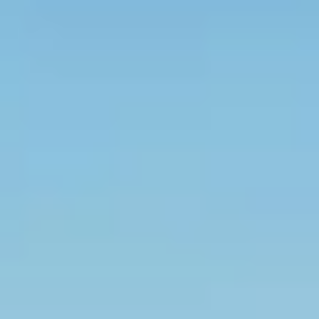
Champagne Lanson
Champagne Mercier
Champagne Moët et Chandon
Champagne Mumm
Champagne Nicolas Feuillatte
Champagne Pommery
Champagne Taittinger
Champagne Veuve Clicquot
Pressoria
Topbestemmingen
Alle overnachtingen op een wijngaard