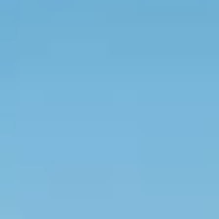
Wijnproeverij & wijnhuizen Jura
Wijnproeverij & wijnhuizen Languedoc Roussillon
Wijnproeverij & wijnhuizen Loire
Rum proeverij Martinique
Wijnproeverij & wijnhuizen Poitou Charentes
Wijnproeverij & wijnhuizen Provence
Wijnproeverij & wijnhuizen Savoie
Wijnproeverij & wijnhuizen Rhone
Wijnproeverij & wijnhuizen Zuidwest Frankrijk
Champagne Ayala
Champagne Canard Duchêne
Champagne Devaux