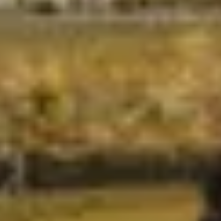
Champagne Mercier
Champagne Moët et Chandon
Champagne Mumm
Champagne Nicolas Feuillatte
Champagne Pommery
Champagne Taittinger
Champagne Veuve Clicquot
Pressoria
Overnachten Wijngaard Bordeaux
Alle overnachtingen op een wijngaard