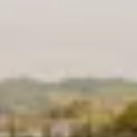
Wijnproeverij & wijnhuizen Languedoc Roussillon
Wijnproeverij & wijnhuizen Loire
Rum proeverij Martinique
Wijnproeverij & wijnhuizen Poitou Charentes
Wijnproeverij & wijnhuizen Provence
Wijnproeverij & wijnhuizen Savoie
Wijnproeverij & wijnhuizen Rhone
Wijnproeverij & wijnhuizen Zuidwest Frankrijk
Champagne Ayala
Champagne Canard Duchêne
Champagne Devaux
Champagne Lanson