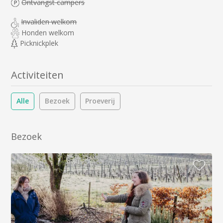
Ontvangst campers
Invaliden welkom
Honden welkom
Picknickplek
Activiteiten
Alle
Bezoek
Proeverij
Bezoek