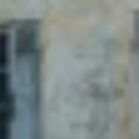
Champagne Mercier
Champagne Moët et Chandon
Champagne Mumm
Champagne Nicolas Feuillatte
Champagne Pommery
Champagne Taittinger
Champagne Veuve Clicquot
Pressoria
Overnachten Wijngaard Bordeaux
Alle overnachtingen op een wijngaard