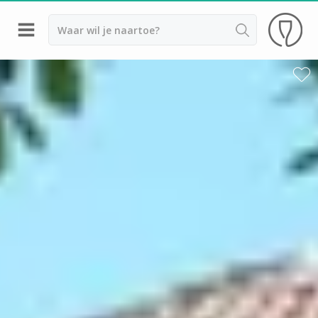
Terug
Wijnproeverij & wijnhuizen Saint Emilion
Wijnproeverij & wijnhuizen Beaujolais
Wijnproeverij & wijnhuizen Bordeaux
Wijnproeverij & wijnhuizen Bourgogne
Calvados proeverij
Champagnehuizen & champagne proeverij
Wijnproeverij & wijnhuizen Corsica
Wijnproeverij & wijnhuizen Elzas
Wijnproeverij & wijnhuizen Jura