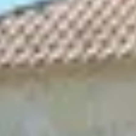
Wijnproeverij & wijnhuizen Languedoc Roussillon
Wijnproeverij & wijnhuizen Loire
Rum proeverij Martinique
Wijnproeverij & wijnhuizen Poitou Charentes
Wijnproeverij & wijnhuizen Provence
Wijnproeverij & wijnhuizen Savoie
Wijnproeverij & wijnhuizen Rhone
Wijnproeverij & wijnhuizen Zuidwest Frankrijk
Champagne Ayala
Champagne Canard Duchêne
Champagne Devaux
Champagne Lanson