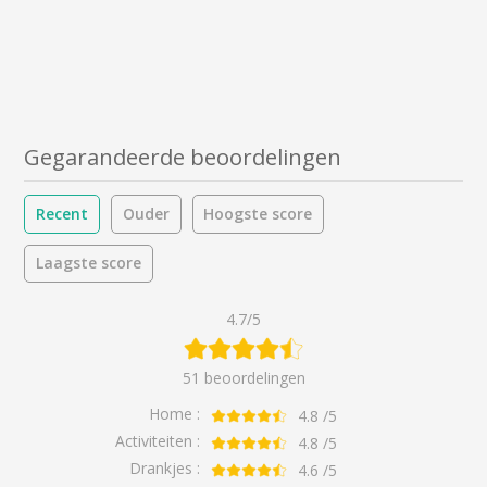
Gegarandeerde beoordelingen
Recent
Ouder
Hoogste score
Laagste score
4.7/5
51 beoordelingen
Home :
4.8
/5
Activiteiten :
4.8
/5
Drankjes :
4.6
/5