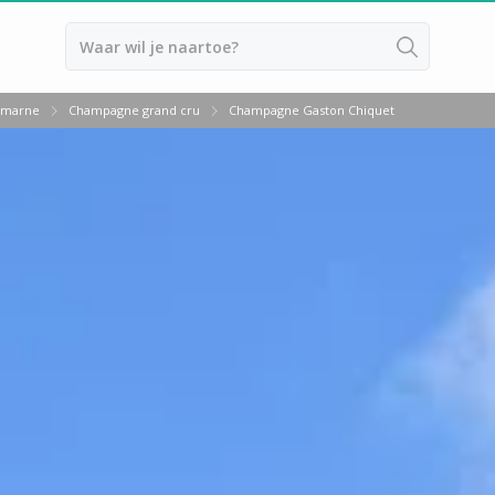
a marne
Champagne grand cru
Champagne Gaston Chiquet