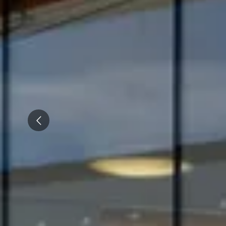
Overnachten Wijngaard Champagne
Overnachten Wijngaard Epernay
Alle overnachtingen op een wijngaard
Prev