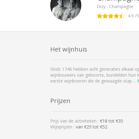
Dizy , Champagne
4.9
/5
Het wijnhuis
Sinds 1746 hebben acht generaties elkaar op
wijnbouwers van geboorte, bundelden hun kra
eerste wijnboeren die de gewaagde stap
...
Prijzen
Prijs van de activiteiten :
€
18
tot €
35
Wijnprijzen :
van €25 tot €52