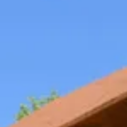
Champagne Mercier
Champagne Moët et Chandon
Champagne Mumm
Champagne Nicolas Feuillatte
Champagne Pommery
Champagne Taittinger
Champagne Veuve Clicquot
Pressoria
Wijnproeverij & wijnhuizen Beaujolais
Wijnproeverij & wijnhuizen Bordeaux
Wijnproeverij & wijnhuizen Bourgogne
Calvados proeverij