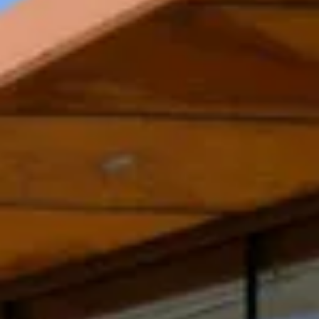
Champagnehuizen & champagne proeverij
Wijnproeverij & wijnhuizen Corsica
Wijnproeverij & wijnhuizen Elzas
Wijnproeverij & wijnhuizen Jura
Wijnproeverij & wijnhuizen Languedoc Roussillon
Wijnproeverij & wijnhuizen Loire
Rum proeverij Martinique
Wijnproeverij & wijnhuizen Poitou Charentes
Wijnproeverij & wijnhuizen Provence
Wijnproeverij & wijnhuizen Savoie
Wijnproeverij & wijnhuizen Rhone
Wijnproeverij & wijnhuizen Zuidwest Frankrijk