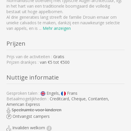
Normandische boerderij met typische Auger-architectuur, ligt
in het hart van een traditionele boomgaard die volledig
bestaat uit hoge appelbomen.
Al drie generaties lang streeft de familie Drouin ernaar om
unieke calvados te maken, dankzij een nauwkeurige selectie
van appels, en is
...
Mehr anzeigen
Prijzen
Prijs van de activiteiten :
Gratis
Prijzen drankjes :
van €5 tot €500
Nuttige informatie
Gesproken talen :
Engels,
Frans
Betaalmogelijkheden :
Creditcard, Cheque, Contanten,
American Express
Speelruimte voor kinderen
Ontvangst campers
Invaliden welkom
i