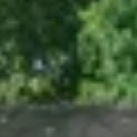
Champagne Mercier
Champagne Moët et Chandon
Champagne Mumm
Champagne Nicolas Feuillatte
Champagne Pommery
Champagne Taittinger
Champagne Veuve Clicquot
Pressoria