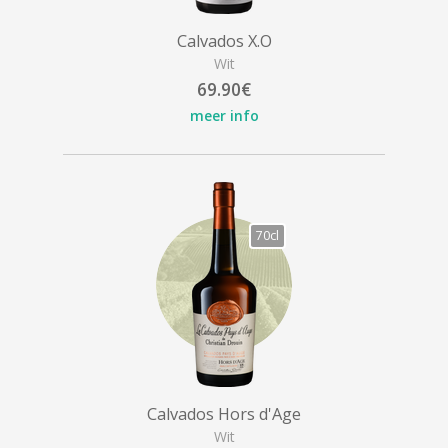
Calvados X.O
Wit
69.90€
meer info
70cl
Calvados Hors d'Age
Wit