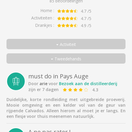
85 beoordelingen
Home :
4.7
/5
Activiteiten :
4.7
/5
Drankjes :
4.9
/5
Activiteit
Allemaal
Tweedehands
Bezoek aan de distilleerderij
Allemaal
Een koppel
must do in Pays Auge
Door
arie
voor
Bezoek aan de distilleerderij
Met vrienden
zijn er 7 dagen
4.3
Met familie
Duidelijke, korte rondleiding met uitgebreide proeverij.
Alleen
Mooie omgeving en een kelder vol van de geur van
rijpende Calvados. Alleen hierom al moet je er langs. En
Zakenreiziger
een flesje voor thuis meenemen natuurlijk.
A ne pas rater !