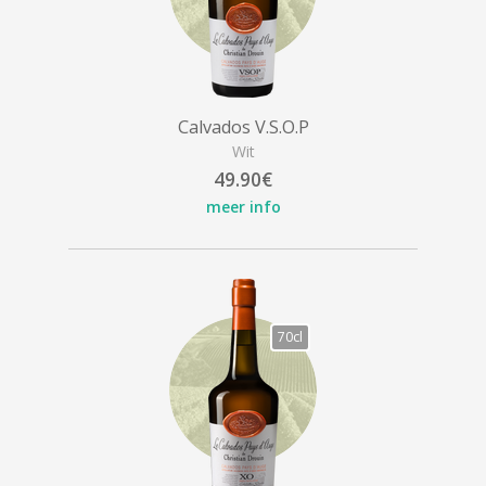
Calvados V.S.O.P
Wit
49.90€
meer info
70cl