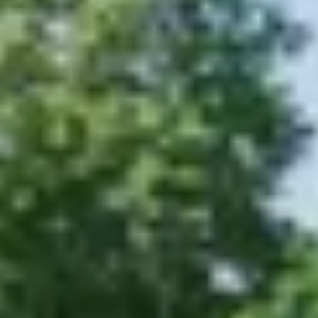
Wijnproeverij & wijnhuizen Languedoc Roussillon
Wijnproeverij & wijnhuizen Loire
Rum proeverij Martinique
Wijnproeverij & wijnhuizen Poitou Charentes
Wijnproeverij & wijnhuizen Provence
Wijnproeverij & wijnhuizen Savoie
Wijnproeverij & wijnhuizen Rhone
Wijnproeverij & wijnhuizen Zuidwest Frankrijk
Champagne Ayala
Champagne Canard Duchêne
Champagne Devaux
Champagne Lanson